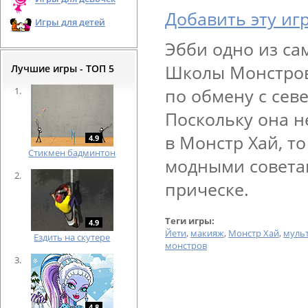
Добавить эту иг
Игры для детей
Эбби одно из са
Школы Монстров
Лучшие игры - ТОП 5
по обмену с севе
Поскольку она н
в Монстр Хай, т
4.9
Cтикмен бадминтон
модными совета
прическе.
Теги игры:
4.9
Йети
,
макияж
,
Монстр Хай
,
муль
Ездить на скутере
монстров
4.8