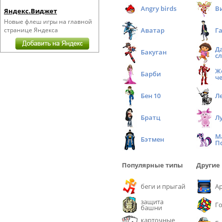
Angry birds
В
Яндекс.Виджет
Новые флеш игры на главной
странице Яндекса
Аватар
Г
Д
Бакуган
с
Ж
Барби
ч
Бен 10
Л
Братц
Л
М
Бэтмен
П
Популярные типы
Другие
беги и прыгай
А
защита
Г
башни
карточные