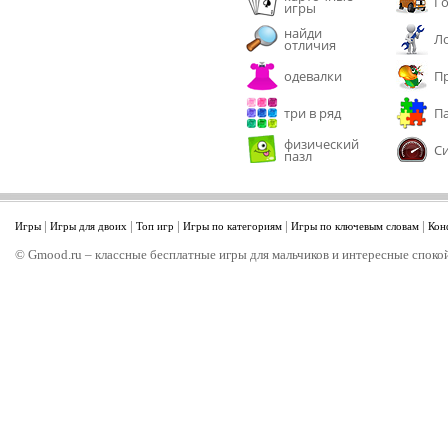
Г
игры
найди
Л
отличия
одевалки
П
три в ряд
П
физический
С
пазл
|
|
|
|
|
Игры
Игры для двоих
Топ игр
Игры по категориям
Игры по ключевым словам
Кон
© Gmood.ru – классные бесплатные игры для мальчиков и интересные спокой