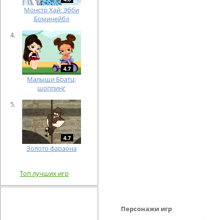
Монстр Хай: Эбби
Боминейбл
4.7
Малыши Братц:
шоппинг
4.7
Золото фараона
Топ лучших игр
Персонажи игр