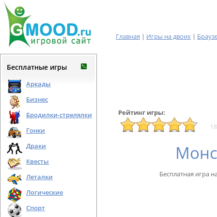
Главная
|
Игры на двоих
|
Брауз
Бесплатные игры
Аркады
Бизнес
Рейтинг игры:
Бродилки-стрелялки
18
Гонки
Драки
Монс
Квесты
Бесплатная игра н
Леталки
Логические
Спорт