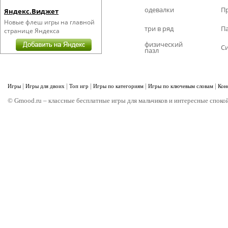
одевалки
П
Яндекс.Виджет
Новые флеш игры на главной
три в ряд
П
странице Яндекса
физический
С
пазл
|
|
|
|
|
Игры
Игры для двоих
Топ игр
Игры по категориям
Игры по ключевым словам
Кон
© Gmood.ru – классные бесплатные игры для мальчиков и интересные спокой