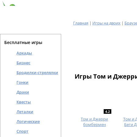
Главная
|
Игры на двоих
|
Брауз
Бесплатные игры
Аркады
Бизнес
Бродилки-стрелялки
Игры Том и Джерр
Гонки
Драки
Квесты
Леталки
4.2
Том и Джерри
Том и 
Логические
бомбермен
Беги 
Спорт