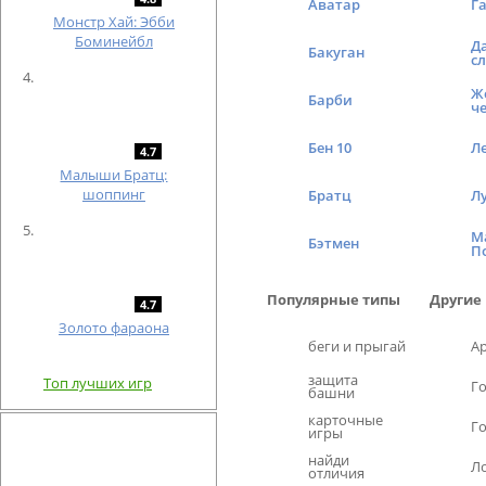
Аватар
Г
Монстр Хай: Эбби
Боминейбл
Д
Бакуган
с
Ж
Барби
ч
Бен 10
Л
4.7
Малыши Братц:
шоппинг
Братц
Л
М
Бэтмен
П
Популярные типы
Другие
4.7
Золото фараона
беги и прыгай
А
защита
Топ лучших игр
Г
башни
карточные
Г
игры
найди
Л
отличия