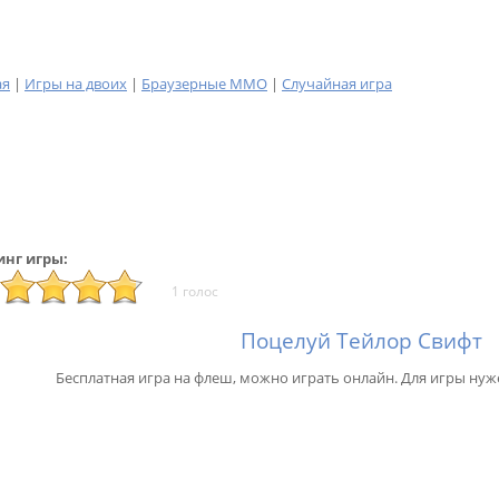
ая
|
Игры на двоих
|
Браузерные MMO
|
Случайная игра
инг игры:
1 голос
Поцелуй Тейлор Свифт
Бесплатная игра на флеш, можно играть онлайн. Для игры нуж