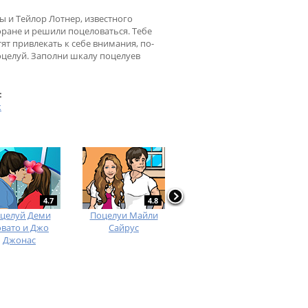
ы и Тейлор Лотнер, известного
торане и решили поцеловаться. Тебе
ят привлекать к себе внимания, по-
поцелуй. Заполни шкалу поцелуев
:
к
4.7
4.8
4.6
целуй Деми
Поцелуи Майли
Макияж для
Ис
вато и Джо
Сайрус
Тейлор Свифт
Джонас