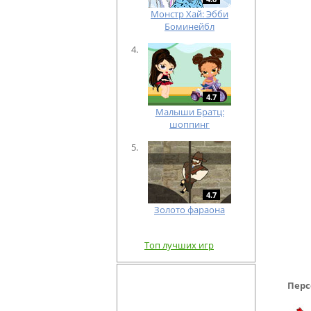
Монстр Хай: Эбби
Боминейбл
4.7
Малыши Братц:
шоппинг
4.7
Золото фараона
Топ лучших игр
Перс