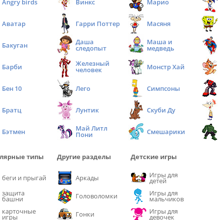
Angry birds
Винкс
Марио
Аватар
Гарри Поттер
Масяня
Даша
Маша и
Бакуган
следопыт
медведь
Железный
Барби
Монстр Хай
человек
Бен 10
Лего
Симпсоны
Братц
Лунтик
Скуби Ду
Май Литл
Бэтмен
Смешарики
Пони
лярные типы
Другие разделы
Детские игры
Игры для
беги и прыгай
Аркады
детей
защита
Игры для
Головоломки
башни
мальчиков
карточные
Игры для
Гонки
игры
девочек