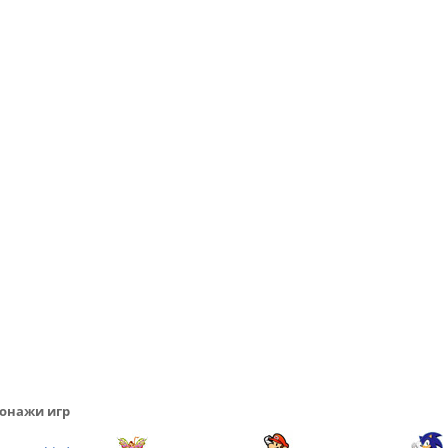
онажи игр