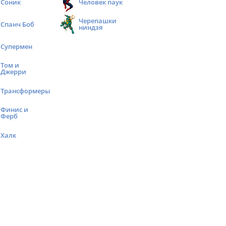
Соник
Человек паук
Черепашки
Спанч Боб
ниндзя
Супермен
Том и
Джерри
Трансформеры
Финис и
Ферб
Халк