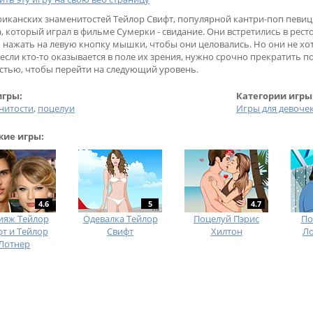
риканских знаменитостей Тейлор Свифт, популярной кантри-поп певиц
а, который играл в фильме Сумерки - свидание. Они встретились в рес
 нажать на левую кнопку мышки, чтобы они целовались. Но они не хот
 если кто-то оказывается в поле их зрения, нужно срочно прекратить 
стью, чтобы перейти на следующий уровень.
игры:
Категории игры
нитости
,
поцелуи
Игры для девоче
ие игры:
4.6
5
4.7
ияж Тейлор
Одевалка Тейлор
Поцелуй Пэрис
По
т и Тейлор
Свифт
Хилтон
Ло
Лотнер