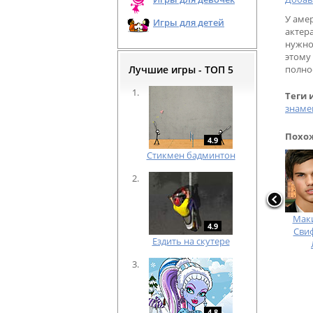
У аме
Игры для детей
актер
нужно
этому
Лучшие игры - ТОП 5
полно
Теги 
знаме
Похож
4.9
Cтикмен бадминтон
Мак
4.9
Свиф
Ездить на скутере
4.8