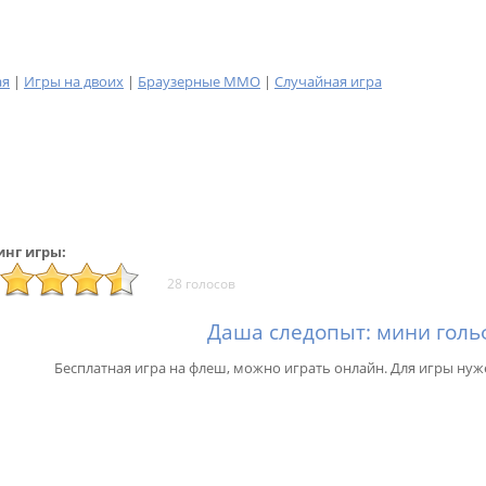
ая
|
Игры на двоих
|
Браузерные MMO
|
Случайная игра
инг игры:
28 голосов
Даша следопыт: мини голь
Бесплатная игра на флеш, можно играть онлайн. Для игры нуж