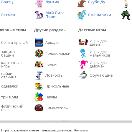
Братц
Лунтик
Скуби Ду
Май Литл
Бэтмен
Смешарики
Пони
лярные типы
Другие разделы
Детские игры
Игры для
беги и прыгай
Аркады
детей
защита
Игры для
Головоломки
башни
мальчиков
карточные
Игры для
Гонки
игры
девочек
найди
Ловкость
Обучающие
отличия
одевалки
Прикольные
три в ряд
Пазлы
физический
Симуляторы
пазл
|
|
|
Игры по ключевым словам
Конфиденциальность
Контакты