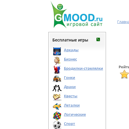
Главн
Бесплатные игры
Аркады
Бизнес
Рейт
Бродилки-стрелялки
Гонки
Драки
Квесты
Леталки
Логические
Спорт