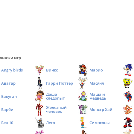
онажи игр
Angry birds
Винкс
Марио
Аватар
Гарри Поттер
Масяня
Даша
Маша и
Бакуган
следопыт
медведь
Железный
Барби
Монстр Хай
человек
Бен 10
Лего
Симпсоны