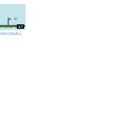
4.7
нда гольф 2