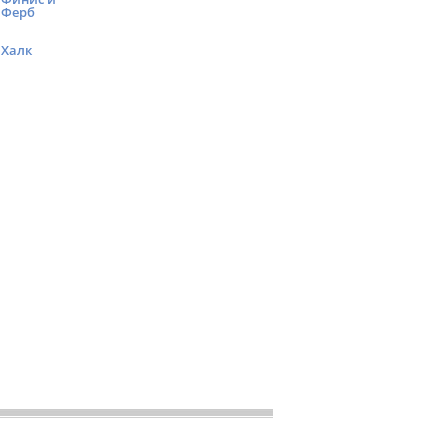
Ферб
Халк