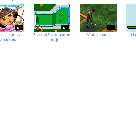
4.3
4.8
5
 следопыт:
Честер Читос мини
Мини гольф
Па
мнастика
гольф