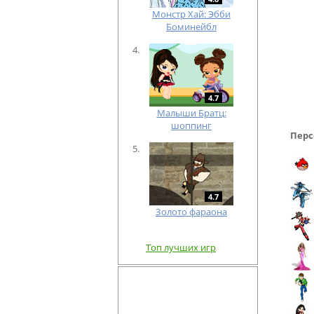
Монстр Хай: Эбби
Боминейбл
4.7
Малыши Братц:
шоппинг
Перс
4.7
Золото фараона
Топ лучших игр