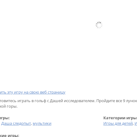
ить эту игру на свою веб страницу
товитесь играть в гольф с Дашей исследователем. Пройдите все 9 луно
ной горы.
игры:
Категории игры
,
Даша следопыт
,
мультики
Игры для детей
,
И
ие игры: