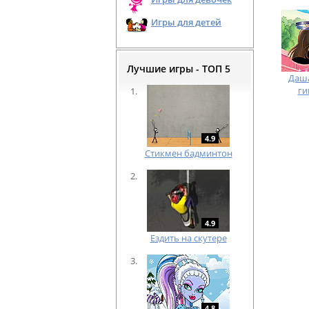
Игры для детей
Лучшие игры - ТОП 5
Даша
ги
4.9
Cтикмен бадминтон
4.9
Ездить на скутере
4.8