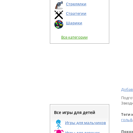
Стрелялки
Стратегии
Шарики
Все категории
Добав
Подго
Звезд
Все игры для детей
Теги 
гольф
Игры для мальчиков
Похож
Игры для девочек