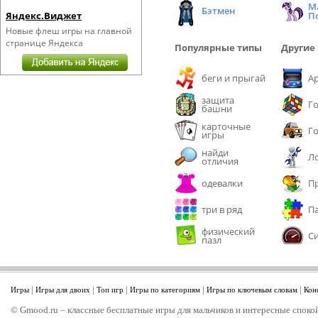
М
Бэтмен
Яндекс.Виджет
П
Новые флеш игры на главной
странице Яндекса
Популярные типы
Другие
беги и прыгай
А
защита
Г
башни
карточные
Г
игры
найди
Л
отличия
одевалки
П
три в ряд
П
физический
С
пазл
|
|
|
|
|
Игры
Игры для двоих
Топ игр
Игры по категориям
Игры по ключевым словам
Кон
© Gmood.ru – классные бесплатные игры для мальчиков и интересные спокой