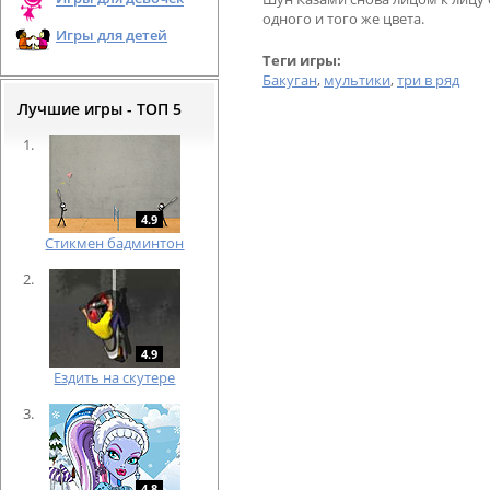
одного и того же цвета.
Игры для детей
Теги игры:
Бакуган
,
мультики
,
три в ряд
Лучшие игры - ТОП 5
4.9
Cтикмен бадминтон
4.9
Ездить на скутере
4.8