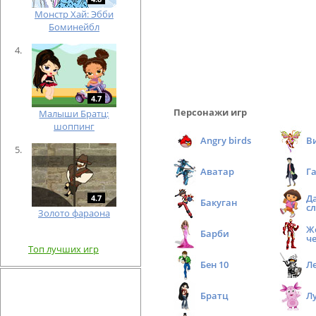
Монстр Хай: Эбби
Боминейбл
4.7
Персонажи игр
Малыши Братц:
шоппинг
Angry birds
В
Аватар
Г
Д
4.7
Бакуган
с
Золото фараона
Ж
Барби
ч
Топ лучших игр
Бен 10
Л
Братц
Л