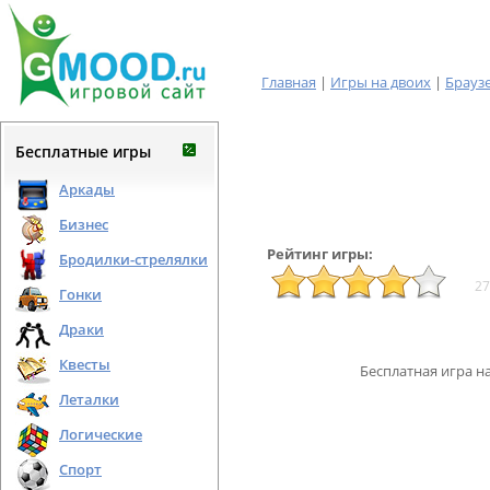
Главная
|
Игры на двоих
|
Брауз
Бесплатные игры
Аркады
Бизнес
Рейтинг игры:
Бродилки-стрелялки
27
Гонки
Драки
Квесты
Бесплатная игра н
Леталки
Логические
Спорт