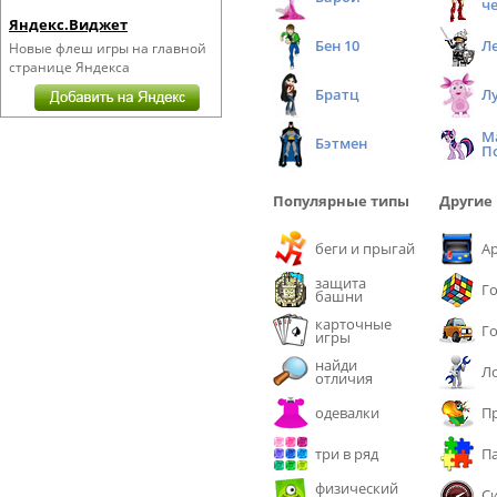
ч
Яндекс.Виджет
Бен 10
Л
Новые флеш игры на главной
странице Яндекса
Братц
Л
М
Бэтмен
П
Популярные типы
Другие
беги и прыгай
А
защита
Г
башни
карточные
Г
игры
найди
Л
отличия
одевалки
П
три в ряд
П
физический
С