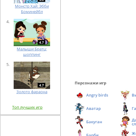
Монстр Хай: Эбби
Боминейбл
4.7
Малыши Братц:
шоппинг
Персонажи игр
4.7
Золото фараона
Angry birds
В
Топ лучших игр
Аватар
Г
Д
Бакуган
с
Ж
Барби