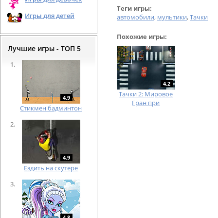
Теги игры:
Игры для детей
автомобили
,
мультики
,
Тачки
Похожие игры:
Лучшие игры - ТОП 5
4.2
Тачки 2: Мировое
4.9
Гран при
Cтикмен бадминтон
4.9
Ездить на скутере
4.8