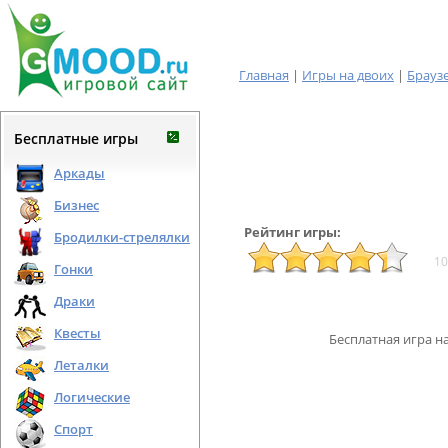
Главная
|
Игры на двоих
|
Брауз
Бесплатные игры
Аркады
Бизнес
Рейтинг игры:
Бродилки-стрелялки
10
Гонки
Драки
Квесты
Бесплатная игра н
Леталки
Логические
Спорт