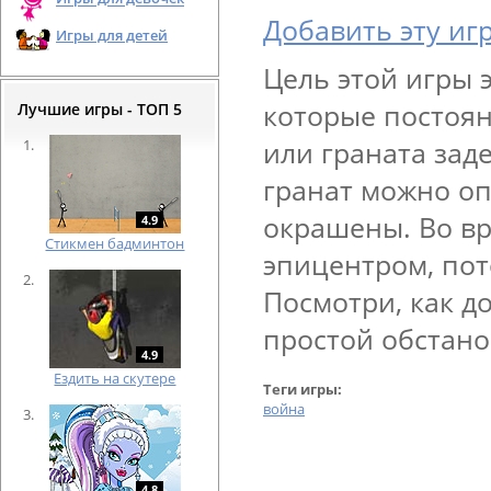
Добавить эту иг
Игры для детей
Цель этой игры э
которые постоян
Лучшие игры - ТОП 5
или граната зад
гранат можно оп
окрашены. Во вр
4.9
Cтикмен бадминтон
эпицентром, пот
Посмотри, как д
простой обстано
4.9
Ездить на скутере
Теги игры:
война
4.8