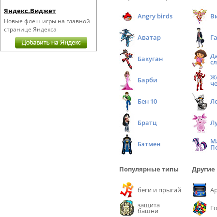
Яндекс.Виджет
Angry birds
В
Новые флеш игры на главной
странице Яндекса
Аватар
Г
Д
Бакуган
с
Ж
Барби
ч
Бен 10
Л
Братц
Л
М
Бэтмен
П
Популярные типы
Другие
беги и прыгай
А
защита
Г
башни