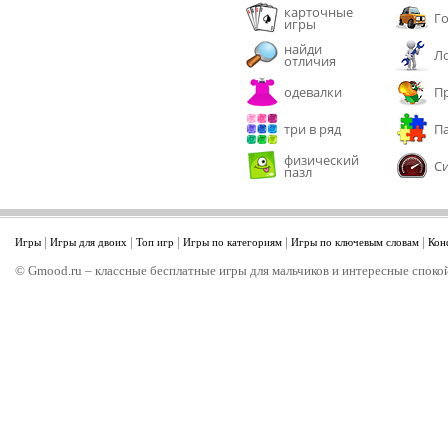
карточные
Г
игры
найди
Л
отличия
одевалки
П
три в ряд
П
физический
С
пазл
|
|
|
|
|
Игры
Игры для двоих
Топ игр
Игры по категориям
Игры по ключевым словам
Кон
© Gmood.ru – классные бесплатные игры для мальчиков и интересные спокой