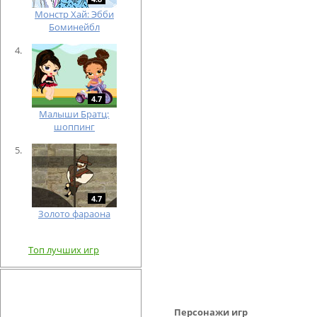
Монстр Хай: Эбби
Боминейбл
4.7
Малыши Братц:
шоппинг
4.7
Золото фараона
Топ лучших игр
Персонажи игр