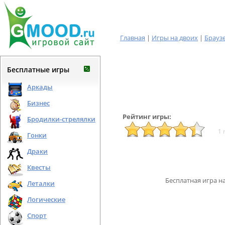
Главная
|
Игры на двоих
|
Брауз
Бесплатные игры
Аркады
Бизнес
Рейтинг игры:
Бродилки-стрелялки
1 
Гонки
Драки
Квесты
Бесплатная игра н
Леталки
Логические
Спорт