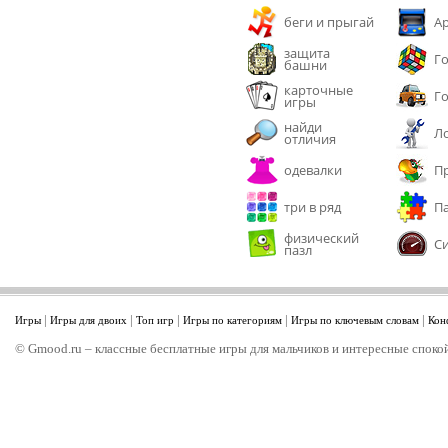
беги и прыгай
А
защита
Г
башни
карточные
Г
игры
найди
Л
отличия
одевалки
П
три в ряд
П
физический
С
пазл
|
|
|
|
|
Игры
Игры для двоих
Топ игр
Игры по категориям
Игры по ключевым словам
Кон
© Gmood.ru – классные бесплатные игры для мальчиков и интересные спокой