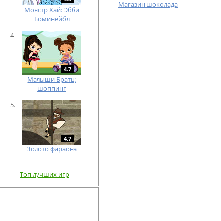
Магазин шоколада
Монстр Хай: Эбби
Боминейбл
4.7
Малыши Братц:
шоппинг
4.7
Золото фараона
Топ лучших игр