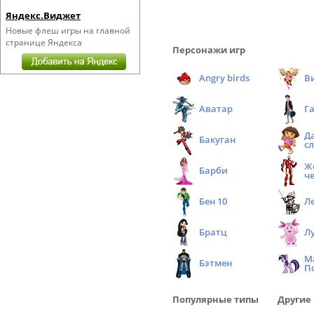
Яндекс.Виджет
Новые флеш игры на главной
странице Яндекса
Персонажи игр
Angry birds
В
Аватар
Г
Д
Бакуган
с
Ж
Барби
ч
Бен 10
Л
Братц
Л
М
Бэтмен
П
Популярные типы
Другие