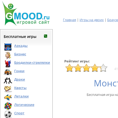
Главная
|
Игры на двоих
|
Брауз
Бесплатные игры
Аркады
Бизнес
Рейтинг игры:
Бродилки-стрелялки
41
Гонки
Драки
Монс
Квесты
Бесплатная игра н
Леталки
Логические
Спорт