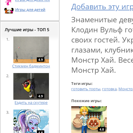
Добавить эту иг
Игры для детей
Знаменитые дев
Клодин Вульф го
Лучшие игры - ТОП 5
своих гостей. Ук
глазами, клубни
Монстр Хай. Вес
4.9
Cтикмен бадминтон
Монстр Хай.
Теги игры:
готовить торты
,
готовка
,
Монстр
4.9
Похожие игры:
Ездить на скутере
4.8
4.8