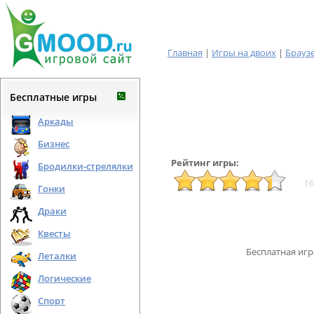
Главная
|
Игры на двоих
|
Брауз
Бесплатные игры
Аркады
Бизнес
Рейтинг игры:
Бродилки-стрелялки
16
Гонки
Драки
Квесты
Бесплатная игр
Леталки
Логические
Спорт