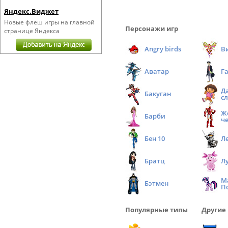
Яндекс.Виджет
Новые флеш игры на главной
Персонажи игр
странице Яндекса
Angry birds
В
Аватар
Г
Д
Бакуган
с
Ж
Барби
ч
Бен 10
Л
Братц
Л
М
Бэтмен
П
Популярные типы
Другие