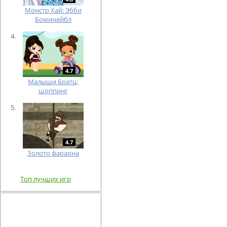
Монстр Хай: Эбби
Боминейбл
4.7
Малыши Братц:
шоппинг
4.7
Золото фараона
Топ лучших игр