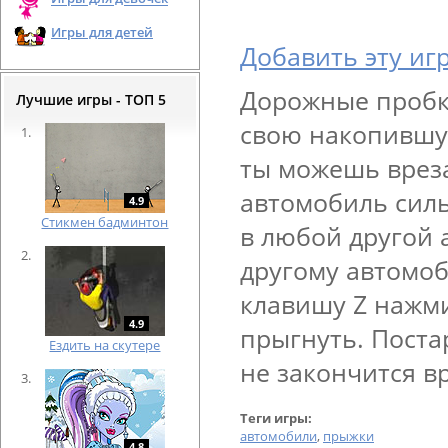
Игры для детей
Добавить эту иг
Дорожные пробки
Лучшие игры - ТОП 5
свою накопившую
ты можешь вреза
автомобиль сил
4.9
Cтикмен бадминтон
в любой другой 
другому автомоб
клавишу Z нажми
4.9
прыгнуть. Поста
Ездить на скутере
не закончится в
Теги игры:
автомобили
,
прыжки
4.8