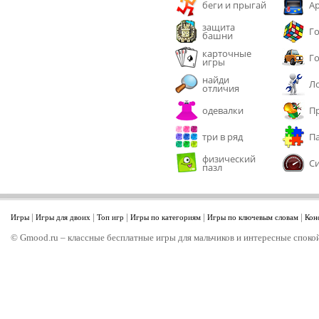
беги и прыгай
А
защита
Г
башни
карточные
Г
игры
найди
Л
отличия
одевалки
П
три в ряд
П
физический
С
пазл
|
|
|
|
|
Игры
Игры для двоих
Топ игр
Игры по категориям
Игры по ключевым словам
Кон
© Gmood.ru – классные бесплатные игры для мальчиков и интересные спокой