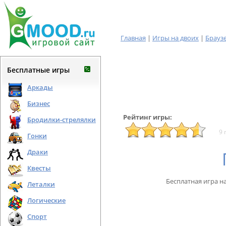
Главная
|
Игры на двоих
|
Брауз
Бесплатные игры
Аркады
Бизнес
Рейтинг игры:
Бродилки-стрелялки
9 
Гонки
Драки
Квесты
Бесплатная игра н
Леталки
Логические
Спорт