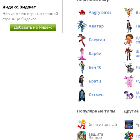
Яндекс.Виджет
Angry birds
В
Новые флеш игры на главной
странице Яндекса
Аватар
Г
Д
Бакуган
с
Ж
Барби
ч
Бен 10
Л
Братц
Л
М
Бэтмен
П
Популярные типы
Другие
беги и прыгай
А
защита
Г
башни