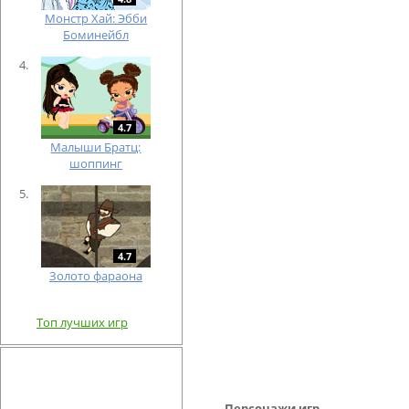
Монстр Хай: Эбби
Боминейбл
4.7
Малыши Братц:
шоппинг
4.7
Золото фараона
Топ лучших игр
Персонажи игр