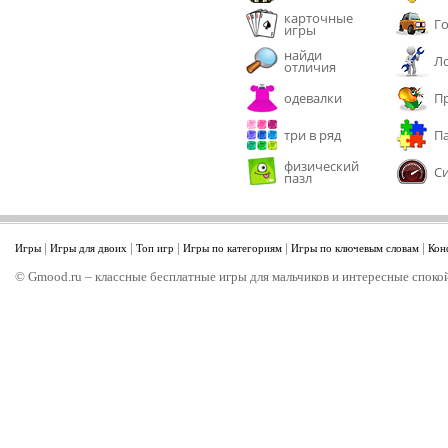
карточные
Г
игры
найди
Л
отличия
одевалки
П
три в ряд
П
физический
С
пазл
|
|
|
|
|
Игры
Игры для двоих
Топ игр
Игры по категориям
Игры по ключевым словам
Кон
© Gmood.ru – классные бесплатные игры для мальчиков и интересные спокой