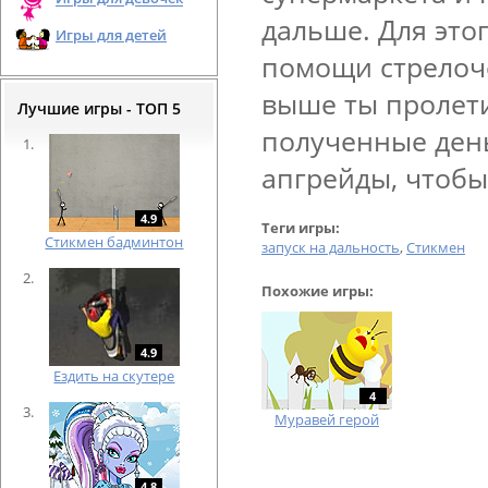
дальше. Для это
Игры для детей
помощи стрелоче
выше ты пролет
Лучшие игры - ТОП 5
полученные ден
апгрейды, чтобы
4.9
Теги игры:
Cтикмен бадминтон
запуск на дальность
,
Стикмен
Похожие игры:
4.9
Ездить на скутере
4
Муравей герой
4.8