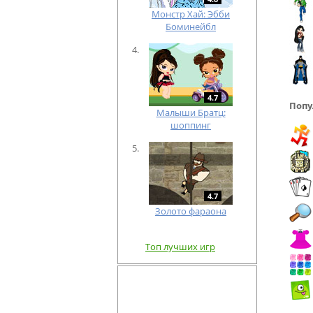
Монстр Хай: Эбби
Боминейбл
4.7
Попу
Малыши Братц:
шоппинг
4.7
Золото фараона
Топ лучших игр