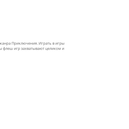
s жанра Приключения. Играть в игры
ты флеш игр захватывают целиком и