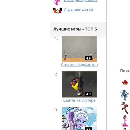
Игры для детей
Лучшие игры - ТОП 5
4.9
Cтикмен бадминтон
Перс
4.9
Ездить на скутере
4.8