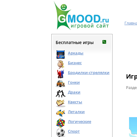
Главн
Бесплатные игры
Аркады
Бизнес
Бродилки-стрелялки
Игр
Гонки
Разде
Драки
Квесты
Леталки
Логические
Спорт