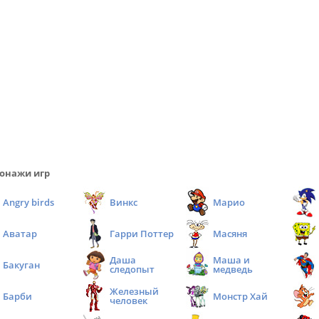
онажи игр
Angry birds
Винкс
Марио
Аватар
Гарри Поттер
Масяня
Даша
Маша и
Бакуган
следопыт
медведь
Железный
Барби
Монстр Хай
человек