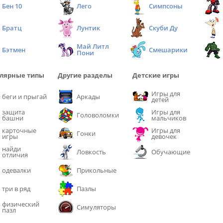
Бен 10
Лего
Симпсоны
Братц
Лунтик
Скуби Ду
Май Литл
Бэтмен
Смешарики
Пони
лярные типы
Другие разделы
Детские игры
Игры для
беги и прыгай
Аркады
детей
защита
Игры для
Головоломки
башни
мальчиков
карточные
Игры для
Гонки
игры
девочек
найди
Ловкость
Обучающие
отличия
одевалки
Прикольные
три в ряд
Пазлы
физический
Симуляторы
пазл