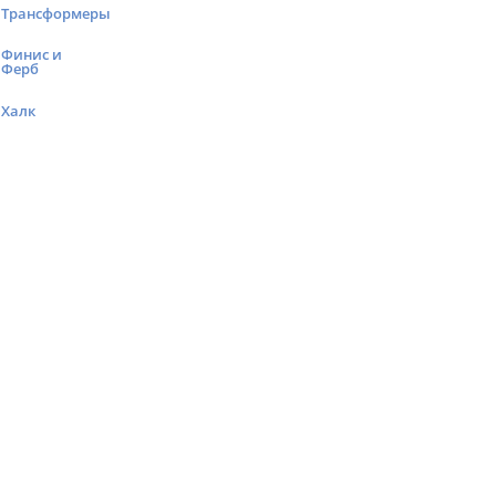
Трансформеры
Финис и
Ферб
Халк