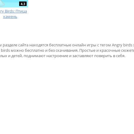
4.3
ry Birds: Птица
камень
м разделе сайта находятся бесплатные онлайн игры с тегом Angry bird
 birds можно бесплатно и без скачивания. Простые и красочные сюже
лых и детей, поднимают настроение и заставляют поверить в себя.