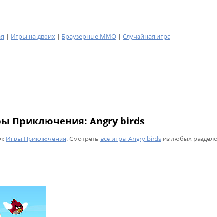
ая
|
Игры на двоих
|
Браузерные MMO
|
Случайная игра
ы Приключения: Angry birds
л:
Игры Приключения
. Смотреть
все игры Angry birds
из любых раздело