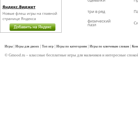
одевалки
П
Яндекс.Виджет
три в ряд
П
Новые флеш игры на главной
странице Яндекса
физический
С
пазл
|
|
|
|
|
Игры
Игры для двоих
Топ игр
Игры по категориям
Игры по ключевым словам
Кон
© Gmood.ru – классные бесплатные игры для мальчиков и интересные спокой