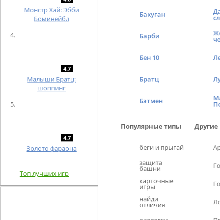
Монстр Хай: Эбби
Д
Бакуган
с
Боминейбл
Ж
Барби
ч
Бен 10
Л
4.7
Малыши Братц:
Братц
Л
шоппинг
М
Бэтмен
П
Популярные типы
Другие
4.7
беги и прыгай
А
Золото фараона
защита
Г
башни
Топ лучших игр
карточные
Г
игры
найди
Л
отличия