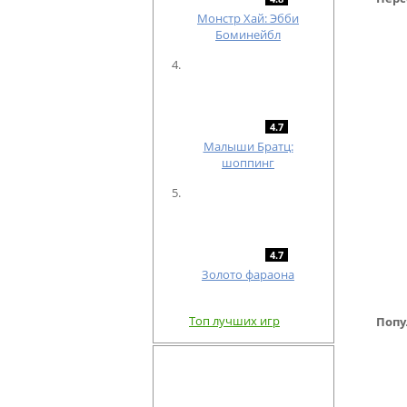
Монстр Хай: Эбби
Боминейбл
4.7
Малыши Братц:
шоппинг
4.7
Золото фараона
Топ лучших игр
Попу