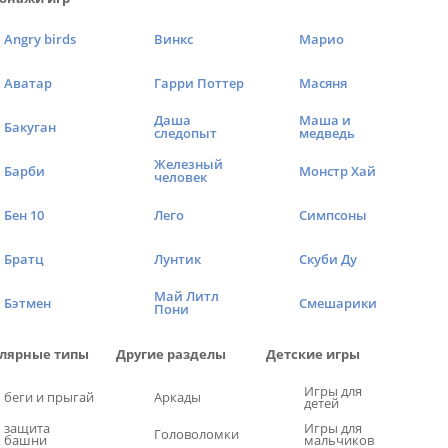
Angry birds
Винкс
Марио
Аватар
Гарри Поттер
Масяня
Даша
Маша и
Бакуган
следопыт
медведь
Железный
Барби
Монстр Хай
человек
Бен 10
Лего
Симпсоны
Братц
Лунтик
Скуби Ду
Май Литл
Бэтмен
Смешарики
Пони
лярные типы
Другие разделы
Детские игры
Игры для
беги и прыгай
Аркады
детей
защита
Игры для
Головоломки
башни
мальчиков