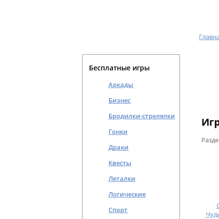
Главн
Бесплатные игры
Аркады
Бизнес
Бродилки-стрелялки
Иг
Гонки
Разде
Драки
Квесты
Леталки
Логические
Спорт
Чуд