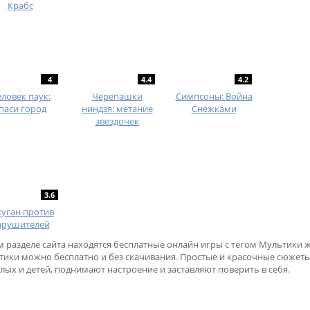
Крабс
4
4.4
4.2
ловек паук:
Черепашки
Симпсоны: Война
паси город
ниндзя: метание
Снежками
звездочек
3.6
куган против
арушителей
м разделе сайта находятся бесплатные онлайн игры с тегом Мультики 
тики можно бесплатно и без скачивания. Простые и красочные сюжет
лых и детей, поднимают настроение и заставляют поверить в себя.