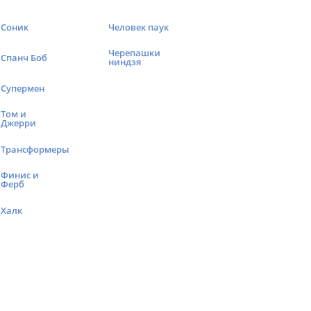
Соник
Человек паук
Черепашки
Спанч Боб
ниндзя
Супермен
Том и
Джерри
Трансформеры
Финис и
Ферб
Халк