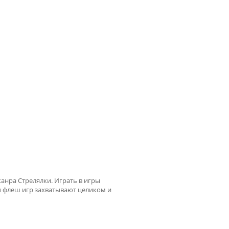
жанра Стрелялки. Играть в игры
ы флеш игр захватывают целиком и