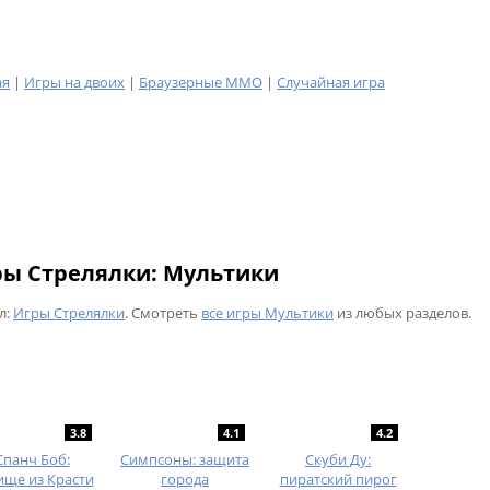
ая
|
Игры на двоих
|
Браузерные MMO
|
Случайная игра
ры Стрелялки: Мультики
л:
Игры Стрелялки
. Смотреть
все игры Мультики
из любых разделов.
3.8
4.1
4.2
Спанч Боб:
Симпсоны: защита
Скуби Ду:
ище из Красти
города
пиратский пирог