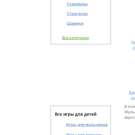
Стрелялки
Стратегии
Шарики
Все категории
Че
с
Ба
н
В это
Муль
Все игры для детей
взрос
Игры для мальчиков
Игры для девочек