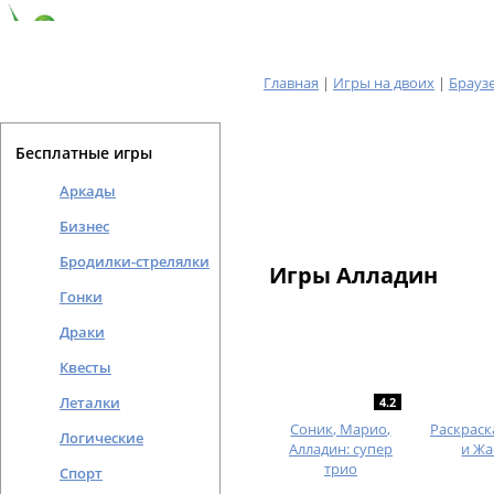
Главная
|
Игры на двоих
|
Брауз
Бесплатные игры
Аркады
Бизнес
Бродилки-стрелялки
Игры Алладин
Гонки
Драки
Квесты
Леталки
4.2
Соник, Марио,
Раскраск
Логические
Алладин: супер
и Ж
трио
Спорт