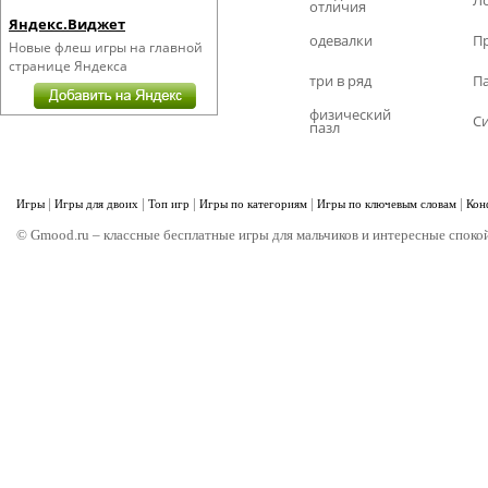
Л
отличия
Яндекс.Виджет
одевалки
П
Новые флеш игры на главной
странице Яндекса
три в ряд
П
физический
С
пазл
|
|
|
|
|
Игры
Игры для двоих
Топ игр
Игры по категориям
Игры по ключевым словам
Кон
© Gmood.ru – классные бесплатные игры для мальчиков и интересные спокой