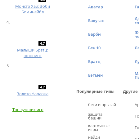
Монстр Хай: Эбби
Аватар
Г
Боминейбл
Д
Бакуган
с
Ж
Барби
ч
4.7
Бен 10
Л
Малыши Братц:
шоппинг
Братц
Л
М
Бэтмен
П
4.7
Популярные типы
Другие
Золото фараона
беги и прыгай
А
Топ лучших игр
защита
Г
башни
карточные
Г
игры
найди