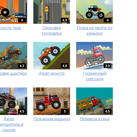
4
4.9
4
онстр трак
Парковка
Гонка на джипе по
грузовика
каньону
4.3
4.8
3.9
зовик шахтера
Джип монстр
Гусеничный
снегоход
4.5
5
4.5
Джип
Пожарная машина
Перевозка сена
зрушитель в
городе