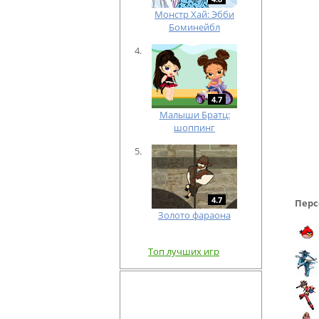
Монстр Хай: Эбби
Боминейбл
4.7
Малыши Братц:
шоппинг
4.7
Перс
Золото фараона
Топ лучших игр