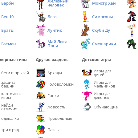
Железный
Барби
Монстр Хай
человек
Бен 10
Лего
Симпсоны
Братц
Лунтик
Скуби Ду
Май Литл
Бэтмен
Смешарики
Пони
лярные типы
Другие разделы
Детские игры
Игры для
беги и прыгай
Аркады
детей
защита
Игры для
Головоломки
башни
мальчиков
карточные
Игры для
Гонки
игры
девочек
найди
Ловкость
Обучающие
отличия
одевалки
Прикольные
три в ряд
Пазлы