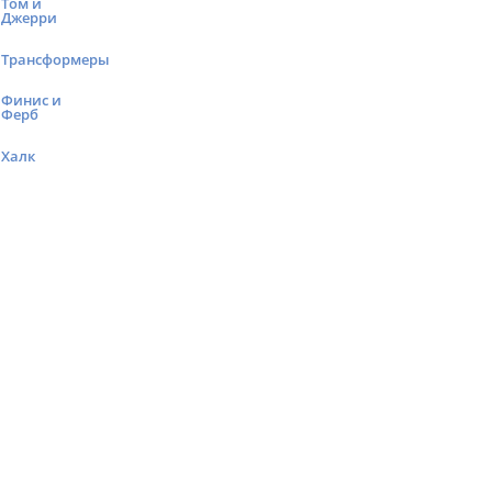
Том и
Джерри
Трансформеры
Финис и
Ферб
Халк