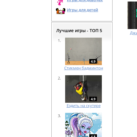
Игры для детей
Лучшие игры - ТОП 5
Джи
4.9
Cтикмен бадминтон
4.9
Ездить на скутере
4.8