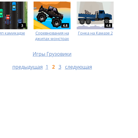
3
4.8
4.8
п камикадзе
Соревнования на
Гонка на Камазе 2
джипах монстрах
Игры Грузовики
предыдущая
1
2
3
следующая