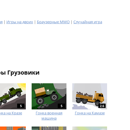
ая
|
Игры на двоих
|
Браузерные MMO
|
Случайная игра
ры Грузовики
5
5
2.6
нка на Кразе
Гонка военная
Гонка на Камазе
машина