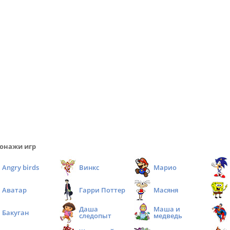
онажи игр
Angry birds
Винкс
Марио
Аватар
Гарри Поттер
Масяня
Даша
Маша и
Бакуган
следопыт
медведь