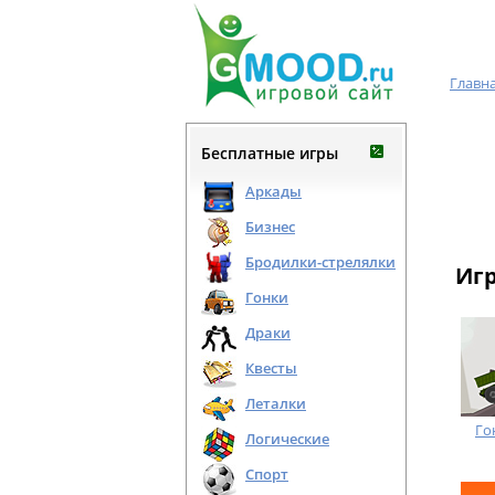
Главн
Бесплатные игры
Аркады
Бизнес
Бродилки-стрелялки
Иг
Гонки
Драки
Квесты
Леталки
Го
Логические
Спорт