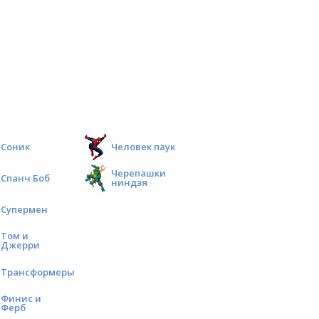
Соник
Человек паук
Черепашки
Спанч Боб
ниндзя
Супермен
Том и
Джерри
Трансформеры
Финис и
Ферб