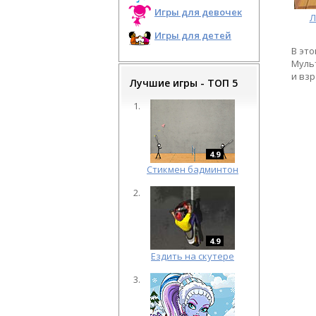
Игры для девочек
Л
Игры для детей
В это
Муль
и взр
Лучшие игры - ТОП 5
4.9
Cтикмен бадминтон
4.9
Ездить на скутере