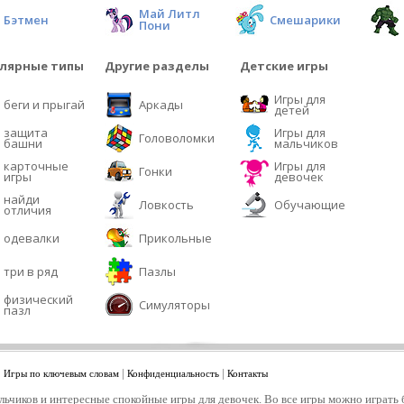
Май Литл
Бэтмен
Смешарики
Пони
лярные типы
Другие разделы
Детские игры
Игры для
беги и прыгай
Аркады
детей
защита
Игры для
Головоломки
башни
мальчиков
карточные
Игры для
Гонки
игры
девочек
найди
Ловкость
Обучающие
отличия
одевалки
Прикольные
три в ряд
Пазлы
физический
Симуляторы
пазл
|
|
|
Игры по ключевым словам
Конфиденциальность
Контакты
льчиков и интересные спокойные игры для девочек. Во все игры можно играть 