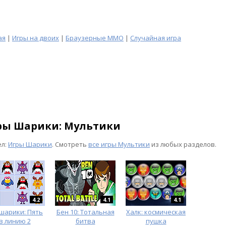
ая
|
Игры на двоих
|
Браузерные MMO
|
Случайная игра
ры Шарики: Мультики
ел:
Игры Шарики
. Смотреть
все игры Мультики
из любых разделов.
4.2
4.1
4.1
шарики: Пять
Бен 10: Тотальная
Халк: космическая
в линию 2
битва
пушка