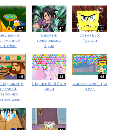
4.2
4.1
3.5
мешарики:
Бакуган:
Спанч Боб:
оломанный
головоломка
Пузыри
патефон
Шуна
4.5
4.3
4.5
я Муромец и
Шарики Май Литл
Финис и Ферб: три
Соловей-
Пони
в ряд
азбойник.
атное дело