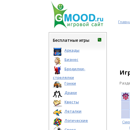
Главн
Бесплатные игры
Аркады
Бизнес
Бродилки-
Иг
стрелялки
Разд
Гонки
Драки
Квесты
Леталки
Логические
Сме
Спорт