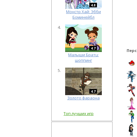
4.8
Монстр Хай: Эбби
Боминейбл
4.7
Перс
Малыши Братц:
шоппинг
4.7
Золото фараона
Топ лучших игр