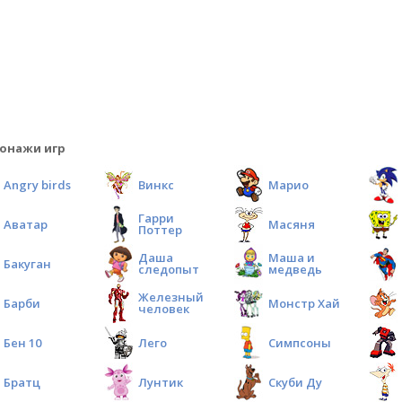
онажи игр
Angry birds
Винкс
Марио
Гарри
Аватар
Масяня
Поттер
Даша
Маша и
Бакуган
следопыт
медведь
Железный
Барби
Монстр Хай
человек
Бен 10
Лего
Симпсоны
Братц
Лунтик
Скуби Ду