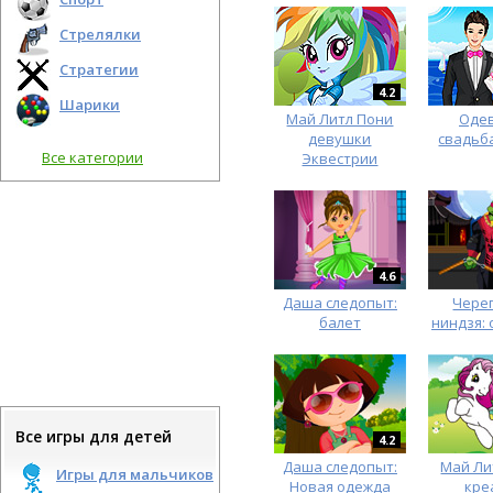
Стрелялки
Стратегии
4.2
Шарики
Май Литл Пони
Оде
девушки
свадьб
Все категории
Эквестрии
4.6
Даша следопыт:
Чере
балет
ниндзя:
Все игры для детей
4.2
Даша следопыт:
Май Ли
Игры для мальчиков
Новая одежда
кре