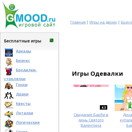
Главная
|
Игры на двоих
|
Брау
Бесплатные игры
Аркады
Бизнес
Бродилки-
Игры Одевалки
стрелялки
Гонки
Драки
Квесты
4.3
Леталки
Свидание Барби в
Диз
день Святого
купал
Логические
Валентина
Ба
Спорт