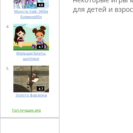
4.8
для детей и взро
Монстр Хай: Эбби
Боминейбл
4.7
Малыши Братц:
шоппинг
4.7
Золото фараона
Топ лучших игр