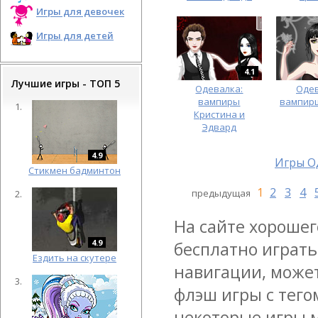
Игры для девочек
Игры для детей
4.1
Лучшие игры - ТОП 5
Одевалка:
Оде
вампиры
вампир
Кристина и
Эдвард
4.9
Игры О
Cтикмен бадминтон
1
2
3
4
предыдущая
На сайте хорошег
4.9
бесплатно играть
Ездить на скутере
навигации, может
флэш игры с тего
некоторые игры 