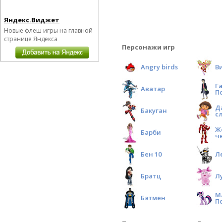
Яндекс.Виджет
Новые флеш игры на главной
странице Яндекса
Персонажи игр
Angry birds
В
Г
Аватар
П
Д
Бакуган
с
Ж
Барби
ч
Бен 10
Л
Братц
Л
М
Бэтмен
П