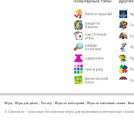
Популярные типы
Другие
беги и прыгай
А
защита
Г
башни
карточные
Г
игры
найди
Л
отличия
одевалки
П
три в ряд
П
физический
С
пазл
|
|
|
|
|
Игры
Игры для двоих
Топ игр
Игры по категориям
Игры по ключевым словам
Кон
© Gmood.ru – классные бесплатные игры для мальчиков и интересные спокой