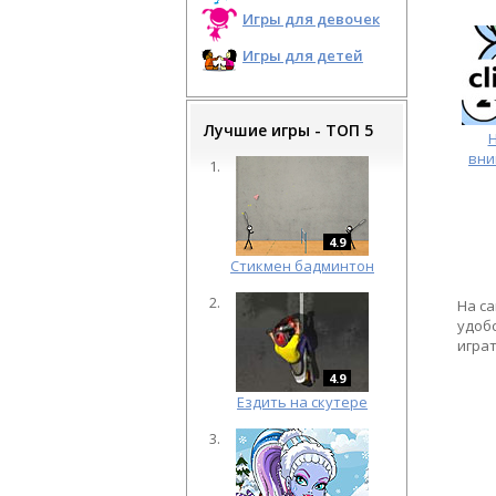
Игры для девочек
Игры для детей
Лучшие игры - ТОП 5
Н
вни
4.9
Cтикмен бадминтон
На с
удоб
игра
4.9
Ездить на скутере