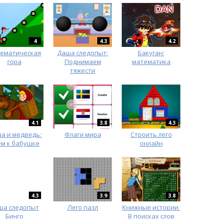
4
4.3
4.2
ематическая
Даша следопыт:
Бакуган:
гора
Поднимаем
математика
тяжести
4.1
3.8
4.3
а и медведь:
Флаги мира
Строить лего
м к бабушке
онлайн
4.3
3.9
3.8
ша следопыт
Лего пазл
Книжные истории.
Бинго
В поисках слов