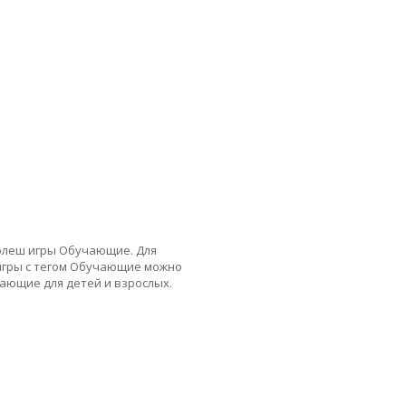
 флеш игры Обучающие. Для
 игры с тегом Обучающие можно
чающие для детей и взрослых.