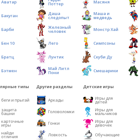
Аватар
Масяня
Поттер
Даша
Маша и
Бакуган
следопыт
медведь
Железный
Барби
Монстр Хай
человек
Бен 10
Лего
Симпсоны
Братц
Лунтик
Скуби Ду
Май Литл
Бэтмен
Смешарики
Пони
лярные типы
Другие разделы
Детские игры
Игры для
беги и прыгай
Аркады
детей
защита
Игры для
Головоломки
башни
мальчиков
карточные
Игры для
Гонки
игры
девочек
найди
Ловкость
Обучающие
отличия