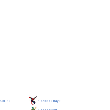
Соник
Человек паук
Черепашки