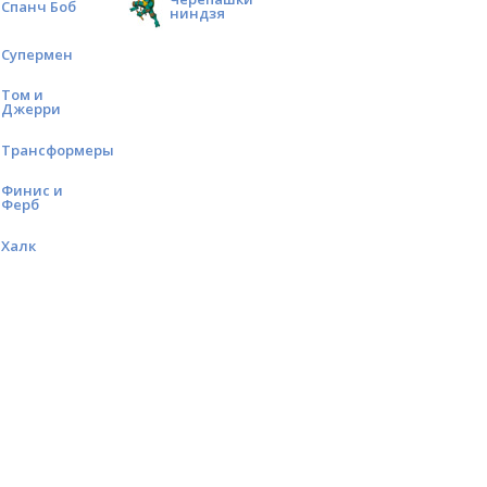
Спанч Боб
ниндзя
Супермен
Том и
Джерри
Трансформеры
Финис и
Ферб
Халк