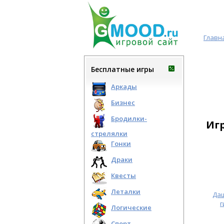
Главн
Бесплатные игры
Аркады
Бизнес
Бродилки-
Иг
стрелялки
Гонки
Драки
Квесты
Леталки
Даш
г
Логические
Спорт