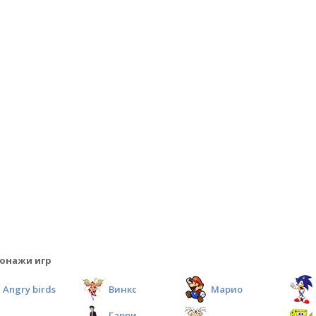
онажи игр
Angry birds
Винкс
Марио
Гарри