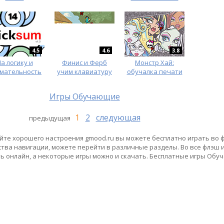
4.5
4.6
3.8
а логику и
Финис и Ферб
Монстр Хай:
мательность
учим клавиатуру
обучалка печати
Игры Обучающие
1
2
следующая
предыдущая
айте хорошего настроения gmood.ru вы можете бесплатно играть во
ства навигации, можете перейти в различные разделы. Во все флэш
ть онлайн, а некоторые игры можно и скачать. Бесплатные игры Обу