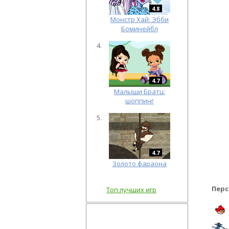
4.8
Монстр Хай: Эбби
Боминейбл
4.7
Малыши Братц:
шоппинг
4.7
Золото фараона
Перс
Топ лучших игр