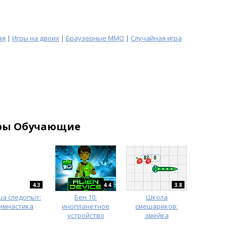
ая
|
Игры на двоих
|
Браузерные MMO
|
Случайная игра
ры Обучающие
4.3
4.4
3.8
а следопыт:
Бен 10:
Школа
имнастика
инопланетное
смешариков:
устройство
змейка