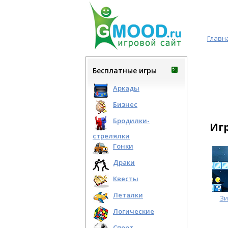
Главн
Бесплатные игры
Аркады
Бизнес
Бродилки-
Иг
стрелялки
Гонки
Драки
Квесты
Леталки
Зи
Логические
Спорт