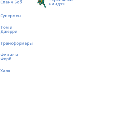
Спанч Боб
ниндзя
Супермен
Том и
Джерри
Трансформеры
Финис и
Ферб
Халк