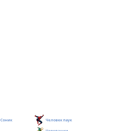
Соник
Человек паук
Черепашки