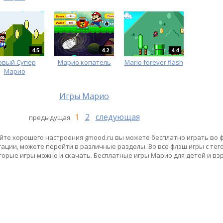
4.5
4.2
4.4
овый Супер
Марио копатель
Mario forever flash
Марио
Игры Марио
1
2
следующая
предыдущая
айте хорошего настроения gmood.ru вы можете бесплатно играть во 
ации, можете перейти в различные разделы. Во все флэш игры с тег
торые игры можно и скачать. Бесплатные игры Марио для детей и вз