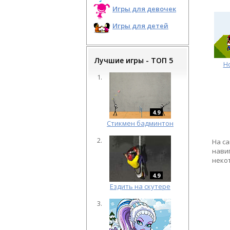
Игры для девочек
Игры для детей
Лучшие игры - ТОП 5
Н
4.9
Cтикмен бадминтон
На с
навиг
неко
4.9
Ездить на скутере