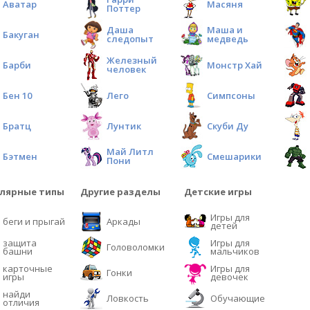
Аватар
Масяня
Поттер
Даша
Маша и
Бакуган
следопыт
медведь
Железный
Барби
Монстр Хай
человек
Бен 10
Лего
Симпсоны
Братц
Лунтик
Скуби Ду
Май Литл
Бэтмен
Смешарики
Пони
лярные типы
Другие разделы
Детские игры
Игры для
беги и прыгай
Аркады
детей
защита
Игры для
Головоломки
башни
мальчиков
карточные
Игры для
Гонки
игры
девочек
найди
Ловкость
Обучающие
отличия