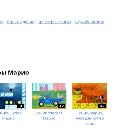
ая
|
Игры на двоих
|
Браузерные MMO
|
Случайная игра
ры Марио
4
4.2
4.2
мний Супер
Соник спасает
Соник, Марио,
Марио
Марио
Алладин: супер
трио