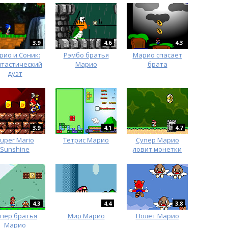
3.9
4.6
4.3
рио и Соник:
Рэмбо братья
Марио спасает
тастический
Марио
брата
дуэт
3.9
4.1
4.7
uper Mario
Тетрис Марио
Супер Марио
Sunshine
ловит монетки
4.3
4.4
3.8
пер братья
Мир Марио
Полет Марио
Марио