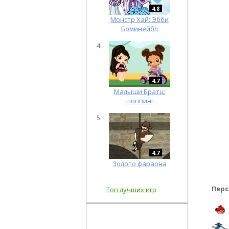
4.8
Монстр Хай: Эбби
Боминейбл
4.7
Малыши Братц:
шоппинг
4.7
Золото фараона
Перс
Топ лучших игр