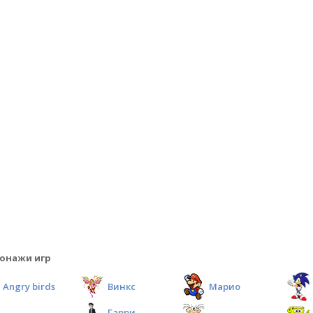
онажи игр
Angry birds
Винкс
Марио
Гарри