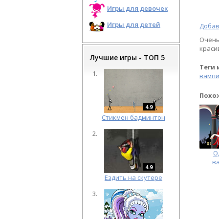
Игры для девочек
Игры для детей
Добав
Очень
краси
Лучшие игры - ТОП 5
Теги 
вамп
Похо
4.9
Cтикмен бадминтон
О
в
4.9
Ездить на скутере