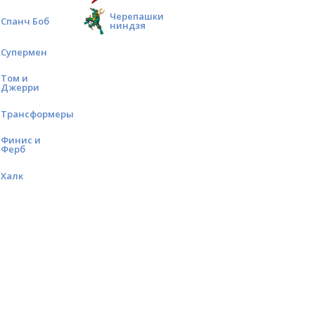
Черепашки
Спанч Боб
ниндзя
Супермен
Том и
Джерри
Трансформеры
Финис и
Ферб
Халк