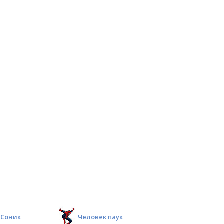
Соник
Человек паук