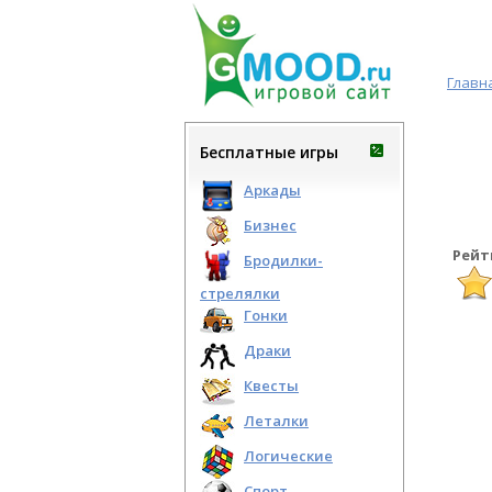
Главн
Бесплатные игры
Аркады
Бизнес
Рейт
Бродилки-
стрелялки
Гонки
Драки
Квесты
Леталки
Логические
Спорт