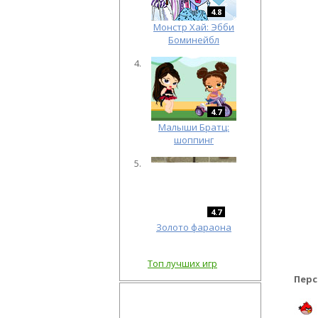
4.8
Монстр Хай: Эбби
Боминейбл
4.7
Малыши Братц:
шоппинг
4.7
Золото фараона
Топ лучших игр
Перс