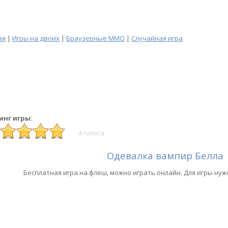
ая
|
Игры на двоих
|
Браузерные MMO
|
Случайная игра
инг игры:
4 голоса
Одевалка вампир Белла
Бесплатная игра на флеш, можно играть онлайн. Для игры нуж