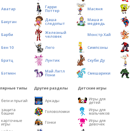
Гарри
Аватар
Масяня
Поттер
Даша
Маша и
Бакуган
следопыт
медведь
Железный
Барби
Монстр Хай
человек
Бен 10
Лего
Симпсоны
Братц
Лунтик
Скуби Ду
Май Литл
Бэтмен
Смешарики
Пони
лярные типы
Другие разделы
Детские игры
Игры для
беги и прыгай
Аркады
детей
защита
Игры для
Головоломки
башни
мальчиков
карточные
Игры для
Гонки
игры
девочек