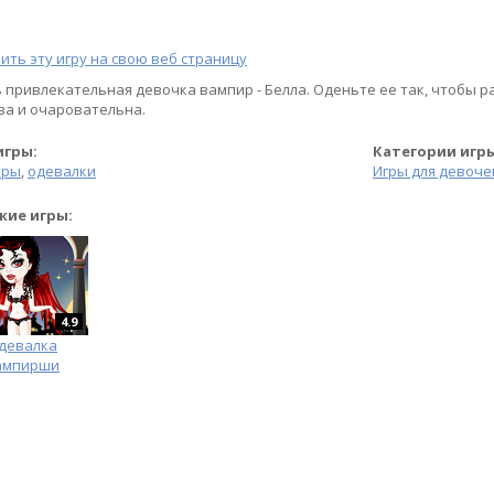
ить эту игру на свою веб страницу
 привлекательная девочка вампир - Белла. Оденьте ее так, чтобы р
ва и очаровательна.
игры:
Категории игр
иры
,
одевалки
Игры для девоче
жие игры:
4.9
девалка
ампирши