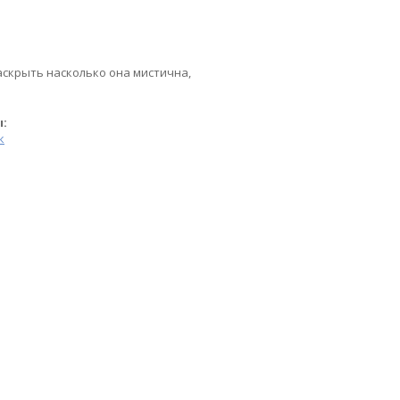
аскрыть насколько она мистична,
ы:
к