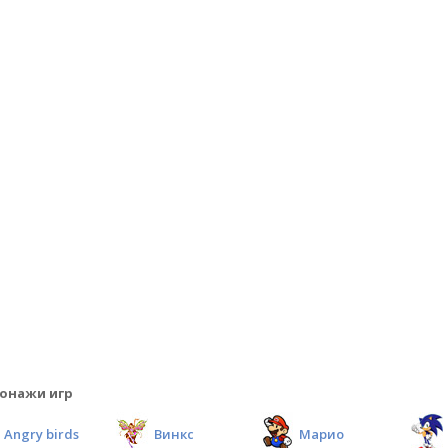
онажи игр
Angry birds
Винкс
Марио