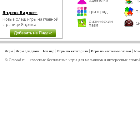
одевалки
П
три в ряд
П
Яндекс.Виджет
Новые флеш игры на главной
физический
С
странице Яндекса
пазл
|
|
|
|
|
Игры
Игры для двоих
Топ игр
Игры по категориям
Игры по ключевым словам
Кон
© Gmood.ru – классные бесплатные игры для мальчиков и интересные спокой