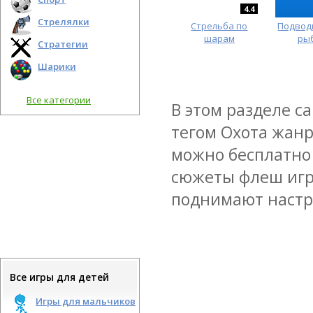
4.4
Стрелялки
Стрельба по
Подвод
шарам
ры
Стратегии
Шарики
Все категории
В этом разделе с
тегом Охота жанр
можно бесплатно 
сюжеты флеш игр
поднимают настро
Все игры для детей
Игры для мальчиков