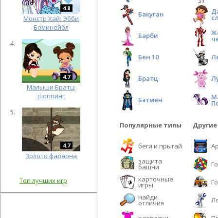
4.8
Д
Бакуган
с
Монстр Хай: Эбби
Боминейбл
Ж
Барби
ч
Бен 10
Л
4.7
Братц
Л
Малыши Братц:
шоппинг
М
Бэтмен
П
Популярные типы
Другие
4.7
беги и прыгай
А
Золото фараона
защита
Г
башни
карточные
Топ лучших игр
Г
игры
найди
Л
отличия