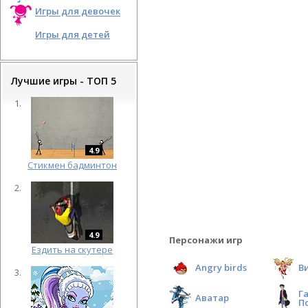
Игры для девочек
Игры для детей
Лучшие игры - ТОП 5
4.9
Cтикмен бадминтон
4.9
Персонажи игр
Ездить на скутере
Angry birds
В
Г
Аватар
П