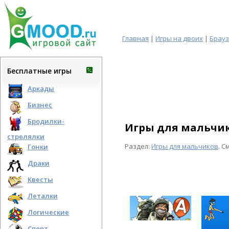
Главная
|
Игры на двоих
|
Брау
Бесплатные игры
Аркады
Бизнес
Бродилки-
Игры для мальчик
стрелялки
Раздел:
Игры для мальчиков
. 
Гонки
Драки
Квесты
Леталки
Логические
Спорт