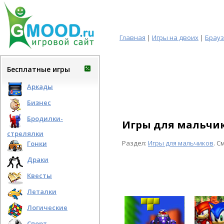
Главная
|
Игры на двоих
|
Брау
Бесплатные игры
Аркады
Бизнес
Бродилки-
Игры для мальчик
стрелялки
Раздел:
Игры для мальчиков
. 
Гонки
Драки
Квесты
Леталки
Логические
Спорт