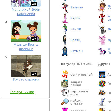
4.8
Д
Бакуган
с
Монстр Хай: Эбби
Боминейбл
Ж
Барби
ч
Бен 10
Л
4.7
Братц
Л
Малыши Братц:
шоппинг
М
Бэтмен
П
Популярные типы
Другие
4.7
беги и прыгай
А
Золото фараона
защита
Г
башни
карточные
Топ лучших игр
Г
игры
найди
Л
отличия