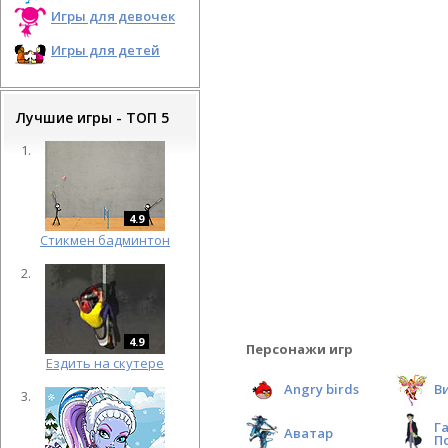
Игры для девочек
Игры для детей
Лучшие игры - ТОП 5
4.9
Cтикмен бадминтон
4.9
Персонажи игр
Ездить на скутере
Angry birds
В
Г
Аватар
П