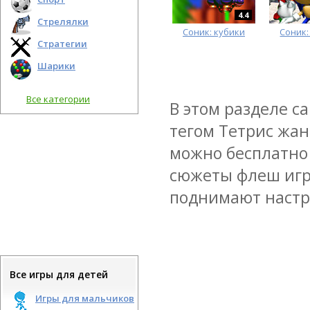
4.4
Стрелялки
Соник: кубики
Соник:
Стратегии
Шарики
Все категории
В этом разделе с
тегом Тетрис жан
можно бесплатно 
сюжеты флеш игр
поднимают настро
Все игры для детей
Игры для мальчиков