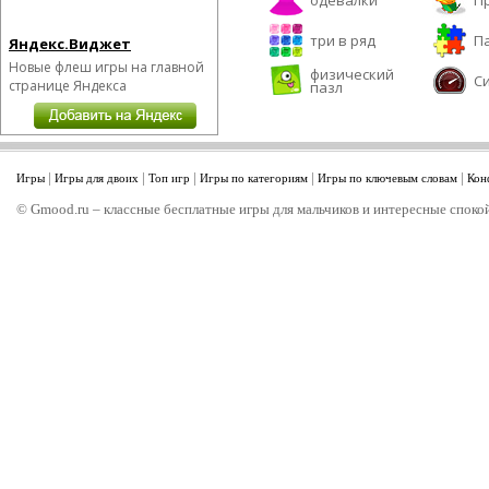
одевалки
П
три в ряд
П
Яндекс.Виджет
Новые флеш игры на главной
физический
С
странице Яндекса
пазл
|
|
|
|
|
Игры
Игры для двоих
Топ игр
Игры по категориям
Игры по ключевым словам
Кон
© Gmood.ru – классные бесплатные игры для мальчиков и интересные спокой