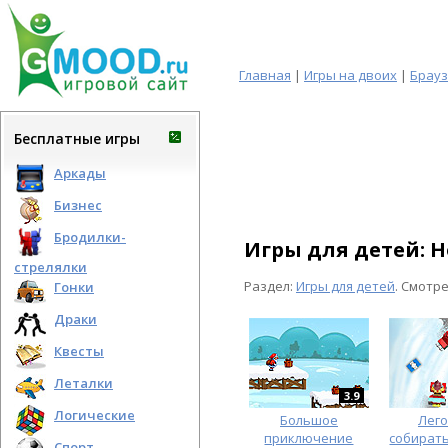
Главная
|
Игры на двоих
|
Брау
Бесплатные игры
Аркады
Бизнес
Бродилки-
Игры для детей: 
стрелялки
Раздел:
Игры для детей
. Смотр
Гонки
Драки
Квесты
Леталки
3.9
Логические
Большое
Лего
приключение
собират
Спорт