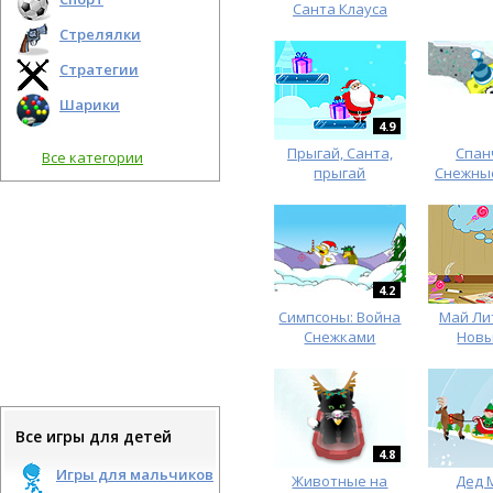
Санта Клауса
Стрелялки
Стратегии
Шарики
4.9
Прыгай, Санта,
Спан
Все категории
прыгай
Снежны
4.2
Симпсоны: Война
Май Ли
Снежками
Новы
Все игры для детей
4.8
Игры для мальчиков
Животные на
Дед 