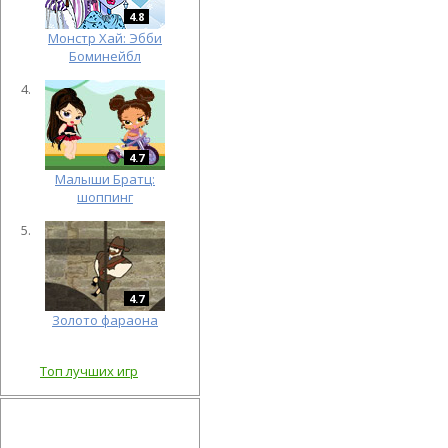
4.8
Монстр Хай: Эбби
Боминейбл
4.7
Малыши Братц:
шоппинг
4.7
Золото фараона
Топ лучших игр