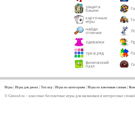
защита
Г
башни
карточные
Г
игры
найди
Л
отличия
одевалки
П
три в ряд
П
физический
С
пазл
|
|
|
|
|
Игры
Игры для двоих
Топ игр
Игры по категориям
Игры по ключевым словам
Кон
© Gmood.ru – классные бесплатные игры для мальчиков и интересные спокой