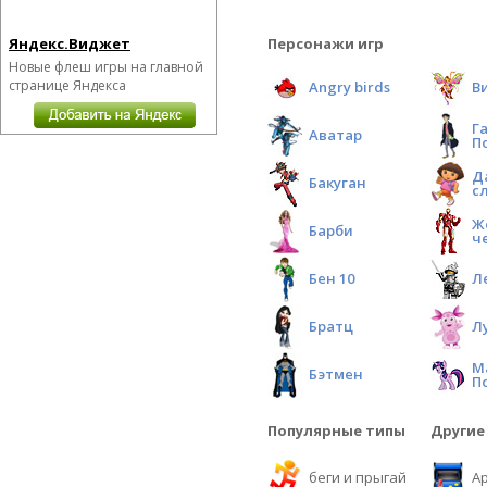
Яндекс.Виджет
Персонажи игр
Новые флеш игры на главной
странице Яндекса
Angry birds
В
Г
Аватар
П
Д
Бакуган
с
Ж
Барби
ч
Бен 10
Л
Братц
Л
М
Бэтмен
П
Популярные типы
Другие
беги и прыгай
А