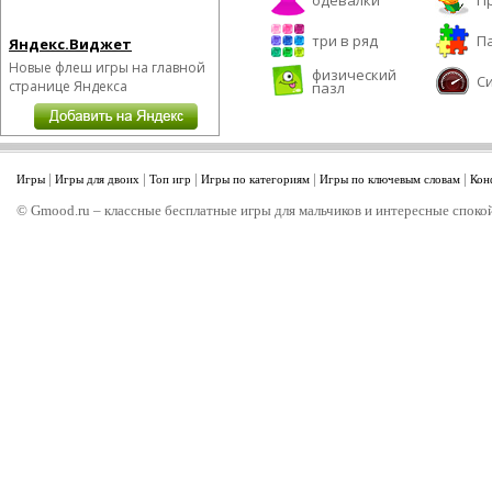
одевалки
П
три в ряд
П
Яндекс.Виджет
Новые флеш игры на главной
физический
С
странице Яндекса
пазл
|
|
|
|
|
Игры
Игры для двоих
Топ игр
Игры по категориям
Игры по ключевым словам
Кон
© Gmood.ru – классные бесплатные игры для мальчиков и интересные спокой