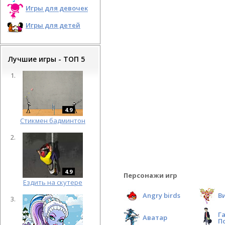
Игры для девочек
Игры для детей
Лучшие игры - ТОП 5
4.9
Cтикмен бадминтон
4.9
Персонажи игр
Ездить на скутере
Angry birds
В
Г
Аватар
П