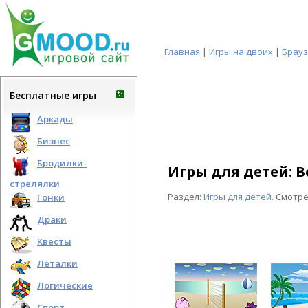
Главная
|
Игры на двоих
|
Брау
Бесплатные игры
Аркады
Бизнес
Бродилки-
Игры для детей: 
стрелялки
Раздел:
Игры для детей
. Смотр
Гонки
Драки
Квесты
Леталки
Логические
Спорт