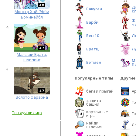
4.8
Д
Бакуган
с
Монстр Хай: Эбби
Боминейбл
Ж
Барби
ч
Бен 10
Л
4.7
Братц
Л
Малыши Братц:
шоппинг
М
Бэтмен
П
Популярные типы
Другие
4.7
беги и прыгай
А
Золото фараона
защита
Г
башни
карточные
Топ лучших игр
Г
игры
найди
Л
отличия