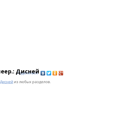
еер.: Дисней
Поделиться
 Дисней
из любых разделов.