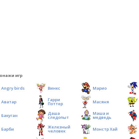
онажи игр
Angry birds
Винкс
Марио
Гарри
Аватар
Масяня
Поттер
Даша
Маша и
Бакуган
следопыт
медведь
Железный
Барби
Монстр Хай
человек