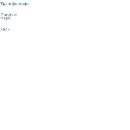
Трансформеры
Финис и
Ферб
Халк