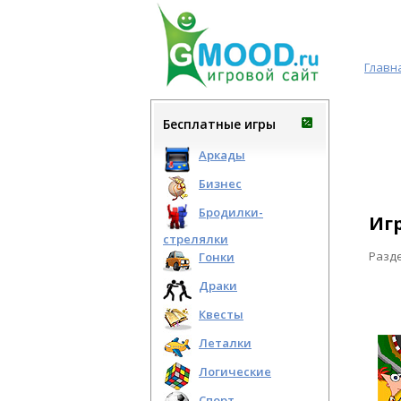
Главн
Бесплатные игры
Аркады
Бизнес
Бродилки-
Игр
стрелялки
Разд
Гонки
Драки
Квесты
Леталки
Логические
Спорт