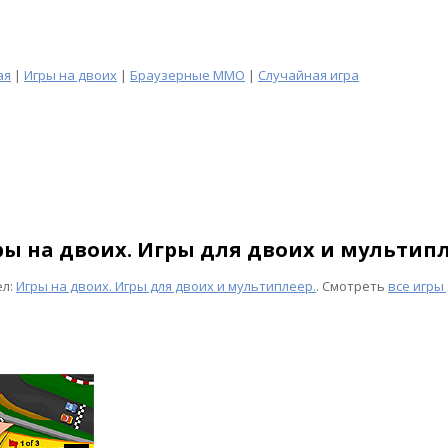
ая
|
Игры на двоих
|
Браузерные MMO
|
Случайная игра
ы на двоих. Игры для двоих и мультипл
ел:
Игры на двоих. Игры для двоих и мультиплеер.
. Смотреть
все игры