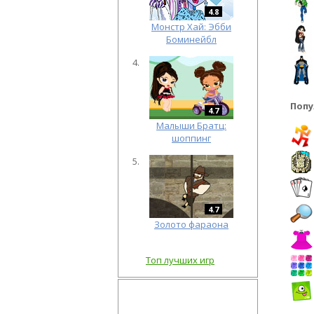
4.8
Монстр Хай: Эбби
Боминейбл
Попу
4.7
Малыши Братц:
шоппинг
4.7
Золото фараона
Топ лучших игр