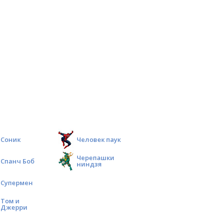
Соник
Человек паук
Черепашки
Спанч Боб
ниндзя
Супермен
Том и
Джерри