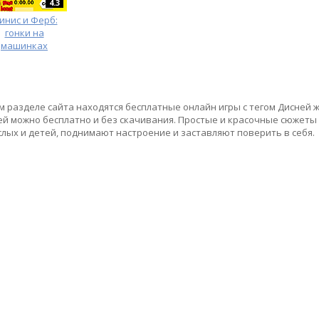
4.3
инис и Ферб:
гонки на
машинках
м разделе сайта находятся бесплатные онлайн игры с тегом Дисней ж
ей можно бесплатно и без скачивания. Простые и красочные сюжеты
слых и детей, поднимают настроение и заставляют поверить в себя.