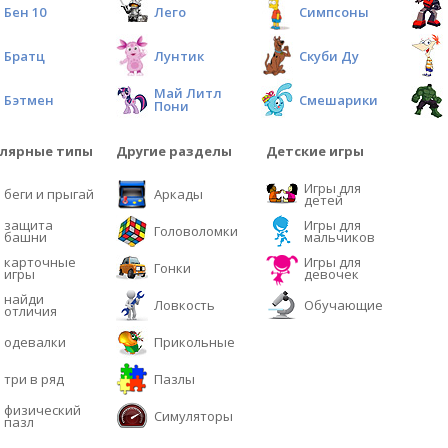
Бен 10
Лего
Симпсоны
Братц
Лунтик
Скуби Ду
Май Литл
Бэтмен
Смешарики
Пони
лярные типы
Другие разделы
Детские игры
Игры для
беги и прыгай
Аркады
детей
защита
Игры для
Головоломки
башни
мальчиков
карточные
Игры для
Гонки
игры
девочек
найди
Ловкость
Обучающие
отличия
одевалки
Прикольные
три в ряд
Пазлы
физический
Симуляторы
пазл