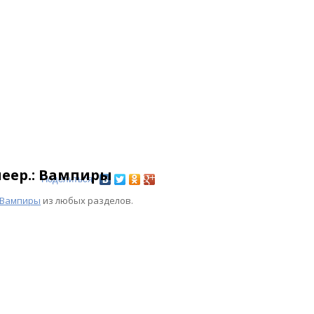
леер.: Вампиры
Поделиться
 Вампиры
из любых разделов.