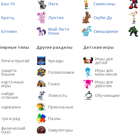
Бен 10
Лего
Симпсоны
Братц
Лунтик
Скуби Ду
Май Литл
Бэтмен
Смешарики
Пони
лярные типы
Другие разделы
Детские игры
Игры для
беги и прыгай
Аркады
детей
защита
Игры для
Головоломки
башни
мальчиков
карточные
Игры для
Гонки
игры
девочек
найди
Ловкость
Обучающие
отличия
одевалки
Прикольные
три в ряд
Пазлы
физический
Симуляторы
пазл