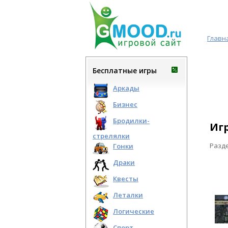
Главн
Бесплатные игры
Аркады
Бизнес
Бродилки-
Иг
стрелялки
Разд
Гонки
Драки
Квесты
Леталки
Логические
Спорт