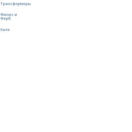
Трансформеры
Финис и
Ферб
Халк