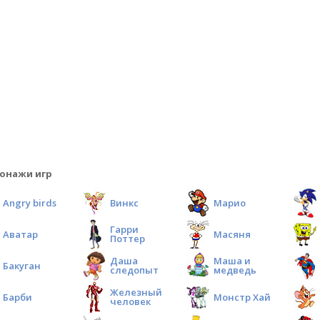
онажи игр
Angry birds
Винкс
Марио
Гарри
Аватар
Масяня
Поттер
Даша
Маша и
Бакуган
следопыт
медведь
Железный
Барби
Монстр Хай
человек