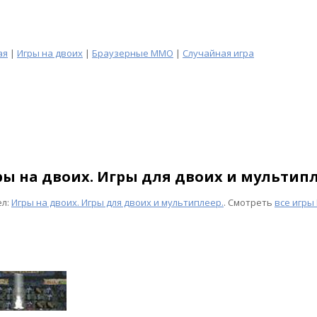
ая
|
Игры на двоих
|
Браузерные MMO
|
Случайная игра
ры на двоих. Игры для двоих и мультип
ел:
Игры на двоих. Игры для двоих и мультиплеер.
. Смотреть
все игры