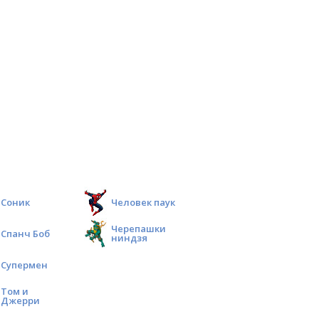
Соник
Человек паук
Черепашки
Спанч Боб
ниндзя
Супермен
Том и
Джерри