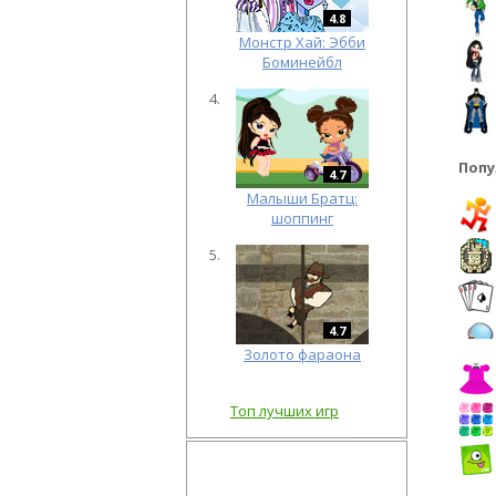
4.8
Монстр Хай: Эбби
Боминейбл
Попу
4.7
Малыши Братц:
шоппинг
4.7
Золото фараона
Топ лучших игр