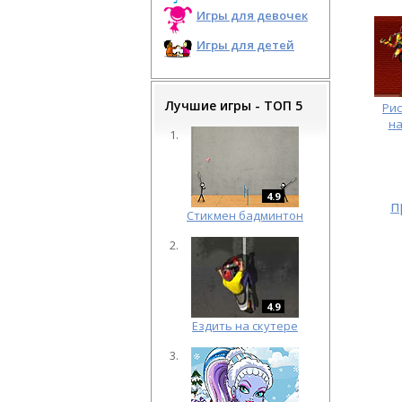
Игры для девочек
Игры для детей
Лучшие игры - ТОП 5
Рис
на
4.9
п
Cтикмен бадминтон
4.9
Ездить на скутере