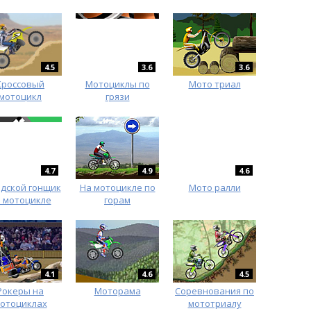
4.5
3.6
3.6
Кроссовый
Мотоциклы по
Мото триал
мотоцикл
грязи
4.7
4.9
4.6
дской гонщик
На мотоцикле по
Мото ралли
 мотоцикле
горам
4.1
4.6
4.5
Рокеры на
Моторама
Соревнования по
отоциклах
мототриалу