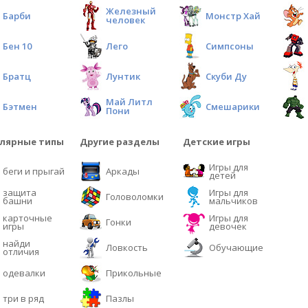
Железный
Барби
Монстр Хай
человек
Бен 10
Лего
Симпсоны
Братц
Лунтик
Скуби Ду
Май Литл
Бэтмен
Смешарики
Пони
лярные типы
Другие разделы
Детские игры
Игры для
беги и прыгай
Аркады
детей
защита
Игры для
Головоломки
башни
мальчиков
карточные
Игры для
Гонки
игры
девочек
найди
Ловкость
Обучающие
отличия
одевалки
Прикольные
три в ряд
Пазлы