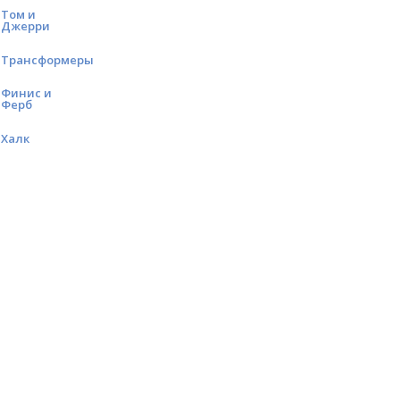
Том и
Джерри
Трансформеры
Финис и
Ферб
Халк