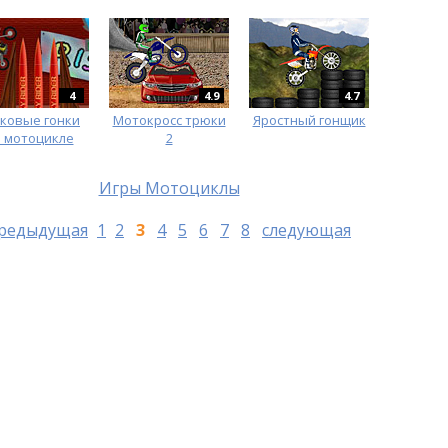
4
4.9
4.7
ковые гонки
Мотокросс трюки
Яростный гонщик
 мотоцикле
2
Игры Мотоциклы
редыдущая
1
2
3
4
5
6
7
8
следующая