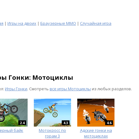
ая
|
Игры на двоих
|
Браузерные MMO
|
Случайная игра
ры Гонки: Мотоциклы
ел:
Игры Гонки
. Смотреть
все игры Мотоциклы
из любых разделов.
2.4
4.3
4.6
ерный байк
Мотокросс по
Адские гонки на
горам 3
мотоциклах