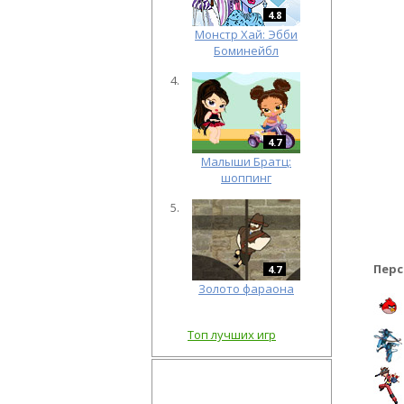
4.8
Монстр Хай: Эбби
Боминейбл
4.7
Малыши Братц:
шоппинг
Перс
4.7
Золото фараона
Топ лучших игр