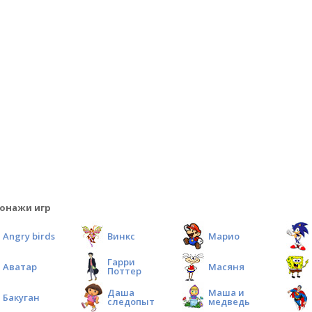
онажи игр
Angry birds
Винкс
Марио
Гарри
Аватар
Масяня
Поттер
Даша
Маша и
Бакуган
следопыт
медведь