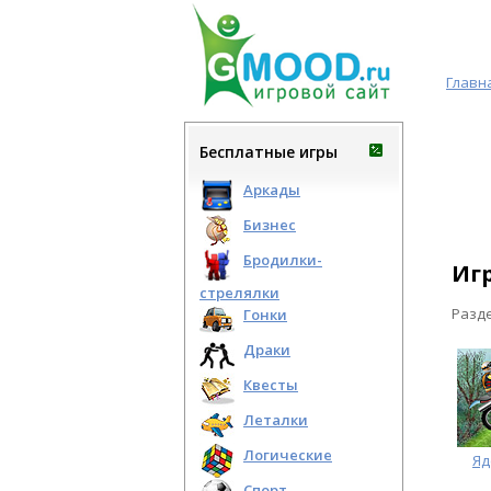
Главн
Бесплатные игры
Аркады
Бизнес
Бродилки-
Иг
стрелялки
Разд
Гонки
Драки
Квесты
Леталки
Логические
Яд
Спорт