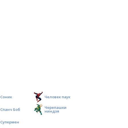
Соник
Человек паук
Черепашки
Спанч Боб
ниндзя
Супермен