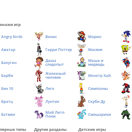
онажи игр
Angry birds
Винкс
Марио
Аватар
Гарри Поттер
Масяня
Даша
Маша и
Бакуган
следопыт
медведь
Железный
Барби
Монстр Хай
человек
Бен 10
Лего
Симпсоны
Братц
Лунтик
Скуби Ду
Май Литл
Бэтмен
Смешарики
Пони
лярные типы
Другие разделы
Детские игры