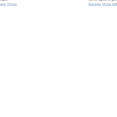
ики
,
Тачки
Аркады
,
Игры дл