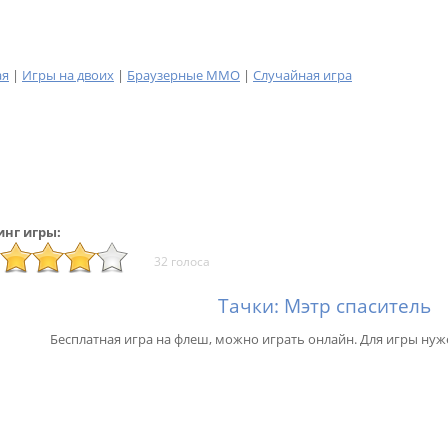
ая
|
Игры на двоих
|
Браузерные MMO
|
Случайная игра
инг игры:
32 голоса
Тачки: Мэтр спаситель
Бесплатная игра на флеш, можно играть онлайн. Для игры нуж