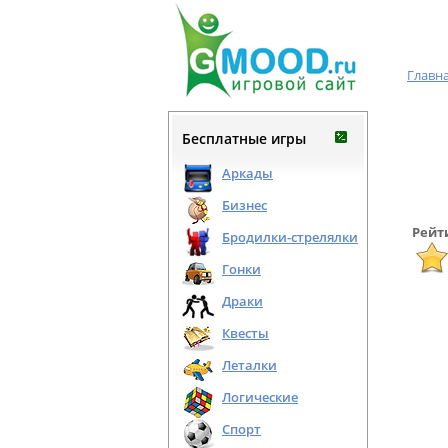
Главн
Бесплатные игры
Аркады
Бизнес
Рейт
Бродилки-стрелялки
Гонки
Драки
Квесты
Леталки
Логические
Спорт