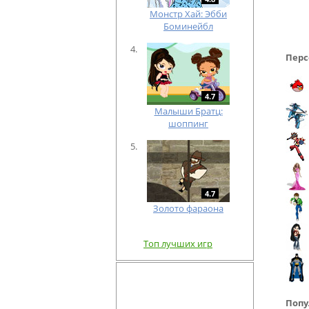
Монстр Хай: Эбби
Боминейбл
Перс
4.7
Малыши Братц:
шоппинг
4.7
Золото фараона
Топ лучших игр
Попу