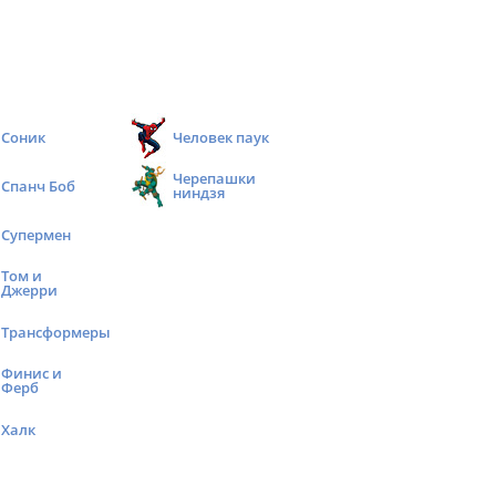
Соник
Человек паук
Черепашки
Спанч Боб
ниндзя
Супермен
Том и
Джерри
Трансформеры
Финис и
Ферб
Халк