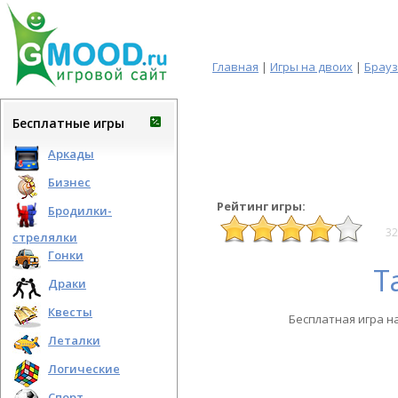
Главная
|
Игры на двоих
|
Брау
Бесплатные игры
Аркады
Бизнес
Рейтинг игры:
Бродилки-
32
стрелялки
Гонки
Т
Драки
Квесты
Бесплатная игра н
Леталки
Логические
Спорт