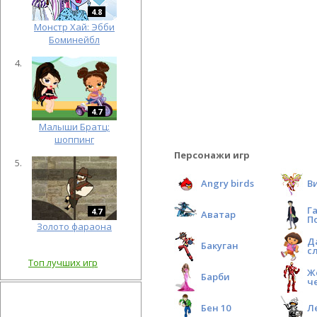
4.8
Монстр Хай: Эбби
Боминейбл
4.7
Малыши Братц:
шоппинг
Персонажи игр
Angry birds
В
Г
4.7
Аватар
П
Золото фараона
Д
Бакуган
с
Топ лучших игр
Ж
Барби
ч
Бен 10
Л