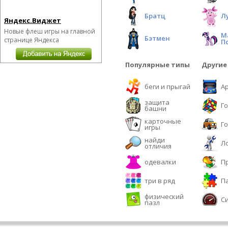
Братц
Л
Яндекс.Виджет
Новые флеш игры на главной
М
Бэтмен
странице Яндекса
П
Популярные типы
Другие
беги и прыгай
А
защита
Г
башни
карточные
Г
игры
найди
Л
отличия
одевалки
П
три в ряд
П
физический
С
пазл