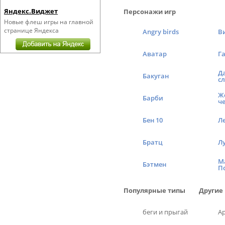
Яндекс.Виджет
Персонажи игр
Новые флеш игры на главной
странице Яндекса
Angry birds
В
Аватар
Г
Д
Бакуган
с
Ж
Барби
ч
Бен 10
Л
Братц
Л
М
Бэтмен
П
Популярные типы
Другие
беги и прыгай
А