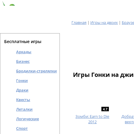
Главная
|
Игры на двоих
|
Брауз
Бесплатные игры
Аркады
Бизнес
Бродилки-стрелялки
Игры Гонки на джи
Гонки
Драки
Квесты
Леталки
4.7
Зомби: Earn to Die
Добра
Логические
2012
верт
Спорт