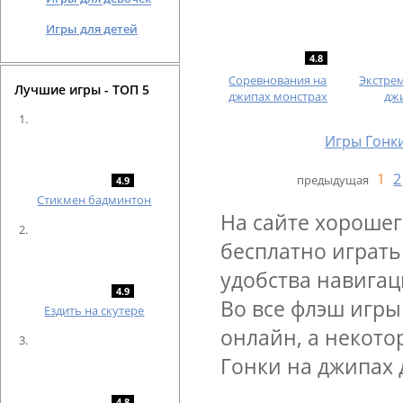
Игры для детей
4.8
Соревнования на
Экстре
Лучшие игры - ТОП 5
джипах монстрах
дж
Игры Гонк
1
2
предыдущая
4.9
Cтикмен бадминтон
На сайте хорошег
бесплатно играть
удобства навигац
4.9
Во все флэш игры
Ездить на скутере
онлайн, а некото
Гонки на джипах 
4.8