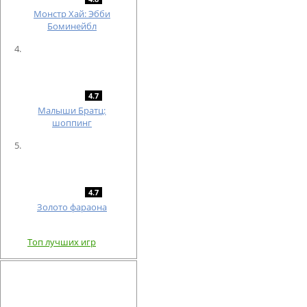
Монстр Хай: Эбби
Боминейбл
4.7
Малыши Братц:
шоппинг
4.7
Золото фараона
Топ лучших игр