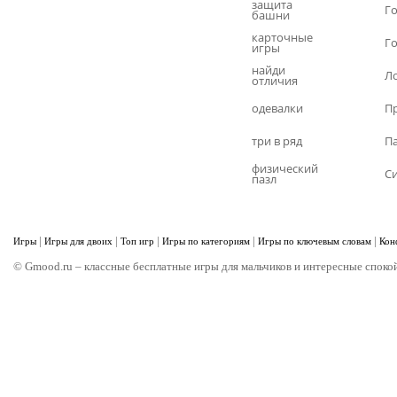
защита
Г
башни
карточные
Г
игры
найди
Л
отличия
одевалки
П
три в ряд
П
физический
С
пазл
|
|
|
|
|
Игры
Игры для двоих
Топ игр
Игры по категориям
Игры по ключевым словам
Кон
© Gmood.ru – классные бесплатные игры для мальчиков и интересные спокой