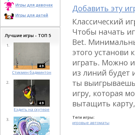
Игры для девочек
Добавить эту иг
Игры для детей
Классический иг
Чтобы начать иг
Лучшие игры - ТОП 5
Bet. Минимальны
этого установи 
играть. Можно и
4.9
из линий будет 
Cтикмен бадминтон
ты выигрываешь
игру, которая м
вытащить карту,
4.9
Ездить на скутере
Теги игры:
игровые автоматы