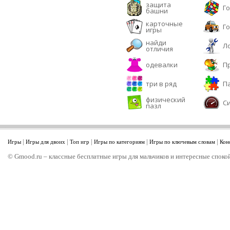
защита
Г
башни
карточные
Г
игры
найди
Л
отличия
одевалки
П
три в ряд
П
физический
С
пазл
|
|
|
|
|
Игры
Игры для двоих
Топ игр
Игры по категориям
Игры по ключевым словам
Кон
© Gmood.ru – классные бесплатные игры для мальчиков и интересные спокой