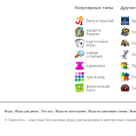
Популярные типы
Другие
беги и прыгай
А
защита
Г
башни
карточные
Г
игры
найди
Л
отличия
одевалки
П
три в ряд
П
физический
С
пазл
|
|
|
|
|
Игры
Игры для двоих
Топ игр
Игры по категориям
Игры по ключевым словам
Кон
© Gmood.ru – классные бесплатные игры для мальчиков и интересные спокой