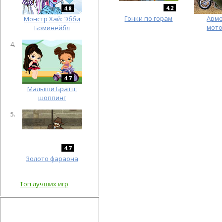
4.2
4.8
Гонки по горам
Арм
Монстр Хай: Эбби
мот
Боминейбл
4.7
Малыши Братц:
шоппинг
4.7
Золото фараона
Топ лучших игр