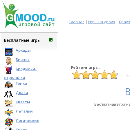
Главная
|
Игры на двоих
|
Брау
Бесплатные игры
Аркады
Бизнес
Рейтинг игры:
Бродилки-
2 
стрелялки
Гонки
Драки
Квесты
Бесплатная игра н
Леталки
Логические
Спорт