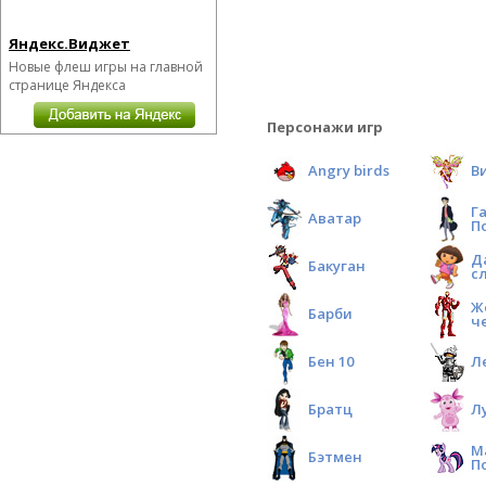
Яндекс.Виджет
Новые флеш игры на главной
странице Яндекса
Персонажи игр
Angry birds
В
Г
Аватар
П
Д
Бакуган
с
Ж
Барби
ч
Бен 10
Л
Братц
Л
М
Бэтмен
П