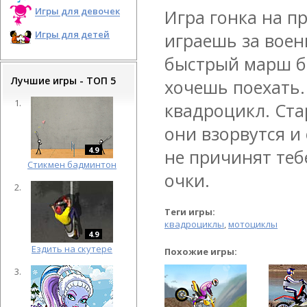
Игры для девочек
Игра гонка на п
Игры для детей
играешь за воен
быстрый марш бр
Лучшие игры - ТОП 5
хочешь поехать.
квадроцикл. Ста
они взорвутся и
4.9
не причинят теб
Cтикмен бадминтон
очки.
Теги игры:
квадроциклы
,
мотоциклы
4.9
Ездить на скутере
Похожие игры: