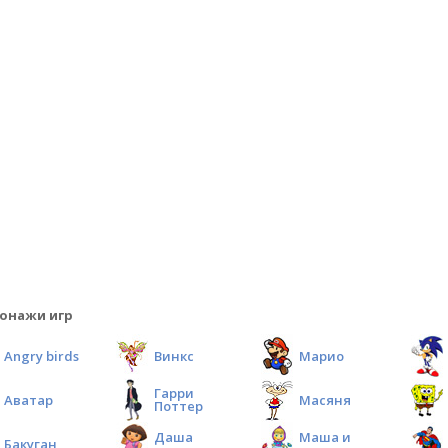
онажи игр
Angry birds
Винкс
Марио
Гарри
Аватар
Масяня
Поттер
Даша
Маша и
Бакуган