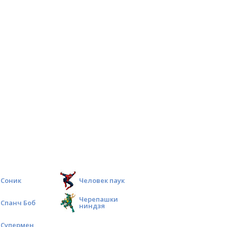
Соник
Человек паук
Черепашки
Спанч Боб
ниндзя
Супермен