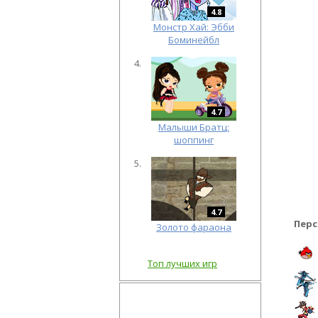
4.8
Монстр Хай: Эбби
Боминейбл
4.7
Малыши Братц:
шоппинг
4.7
Перс
Золото фараона
Топ лучших игр