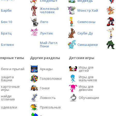
следопыт
медведь
Железный
Барби
Монстр Хай
человек
Бен 10
Лего
Симпсоны
Братц
Лунтик
Скуби Ду
Май Литл
Бэтмен
Смешарики
Пони
лярные типы
Другие разделы
Детские игры
Игры для
беги и прыгай
Аркады
детей
защита
Игры для
Головоломки
башни
мальчиков
карточные
Игры для
Гонки
игры
девочек
найди
Ловкость
Обучающие
отличия
одевалки
Прикольные