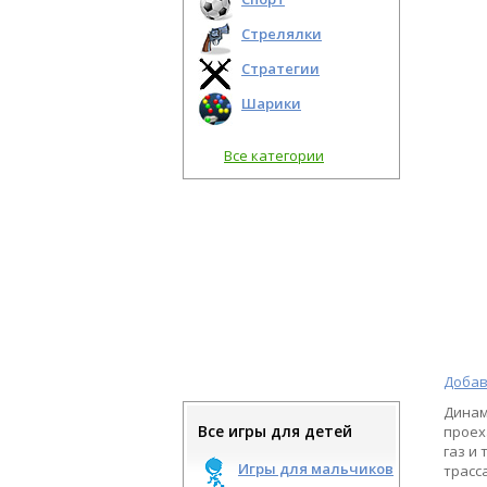
Стрелялки
Стратегии
Шарики
Все категории
Добав
Динам
Все игры для детей
проех
газ и
Игры для мальчиков
трасс