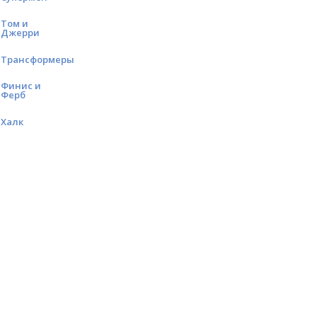
Том и
Джерри
Трансформеры
Финис и
Ферб
Халк