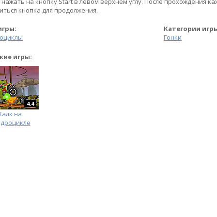
 нажать на кнопку Start в левом верхнем углу. После прохождения ка
иться кнопка для продолжения.
игры:
Категории игр
оциклы
Гонки
жие игры:
4.4
Халк на
адроцикле