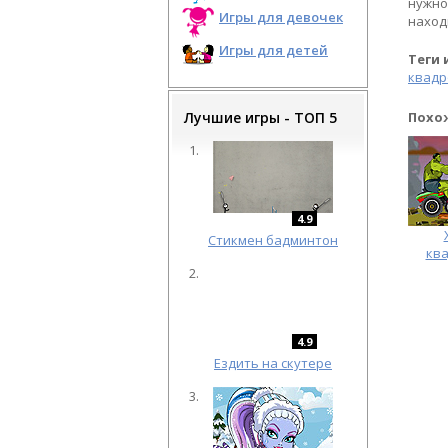
нужно
Игры для девочек
наход
Игры для детей
Теги 
квадр
Лучшие игры - ТОП 5
Похо
4.9
Cтикмен бадминтон
кв
4.9
Ездить на скутере