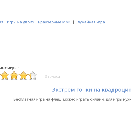
ая
|
Игры на двоих
|
Браузерные MMO
|
Случайная игра
инг игры:
3 голоса
Экстрем гонки на квадроци
Бесплатная игра на флеш, можно играть онлайн. Для игры нуж