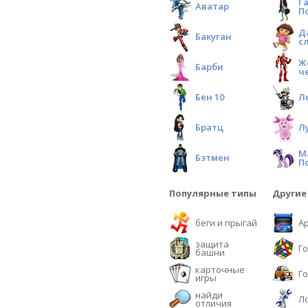
Г
Аватар
П
Д
Бакуган
с
Ж
Барби
ч
Бен 10
Л
Братц
Л
М
Бэтмен
П
Популярные типы
Другие
беги и прыгай
А
защита
Г
башни
карточные
Г
игры
найди
Л
отличия