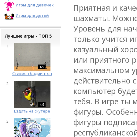
Игры для девочек
Приятная и каче
Игры для детей
шахматы. Можно
Уровень для на
Лучшие игры - ТОП 5
только учится и
казуальный хор
или приятного р
4.9
максимальном у
Cтикмен бадминтон
действительно с
компьютер будет
тебя. В игре ты
4.9
фигуры. Особенн
Ездить на скутере
фигуры подписа
республиканской