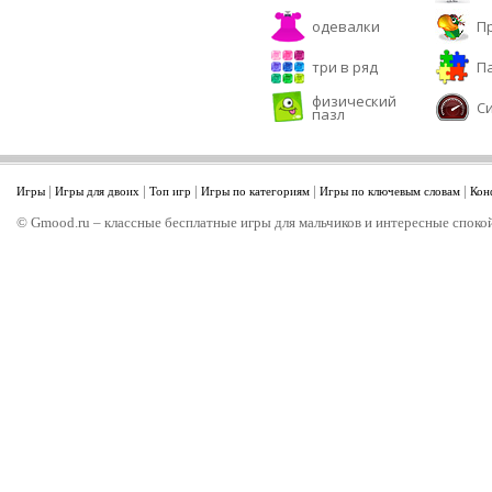
одевалки
П
три в ряд
П
физический
С
пазл
|
|
|
|
|
Игры
Игры для двоих
Топ игр
Игры по категориям
Игры по ключевым словам
Кон
© Gmood.ru – классные бесплатные игры для мальчиков и интересные спокой