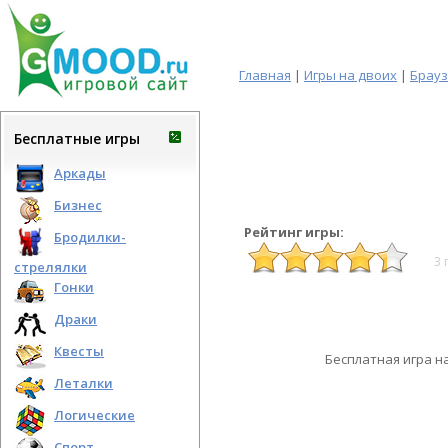
Главная
|
Игры на двоих
|
Брау
Бесплатные игры
Аркады
Бизнес
Рейтинг игры:
Бродилки-
3 
стрелялки
Гонки
Драки
Квесты
Бесплатная игра н
Леталки
Логические
Спорт