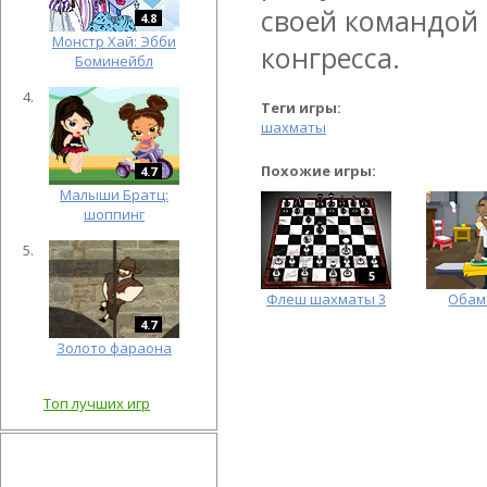
своей командой 
4.8
Монстр Хай: Эбби
конгресса.
Боминейбл
Теги игры:
шахматы
Похожие игры:
4.7
Малыши Братц:
шоппинг
5
Флеш шахматы 3
Обам
4.7
Золото фараона
Топ лучших игр