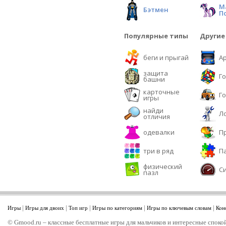
М
Бэтмен
П
Популярные типы
Другие
беги и прыгай
А
защита
Г
башни
карточные
Г
игры
найди
Л
отличия
одевалки
П
три в ряд
П
физический
С
пазл
|
|
|
|
|
Игры
Игры для двоих
Топ игр
Игры по категориям
Игры по ключевым словам
Кон
© Gmood.ru – классные бесплатные игры для мальчиков и интересные спокой