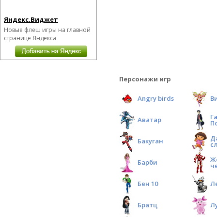
Яндекс.Виджет
Новые флеш игры на главной
странице Яндекса
Персонажи игр
Angry birds
В
Г
Аватар
П
Д
Бакуган
с
Ж
Барби
ч
Бен 10
Л
Братц
Л