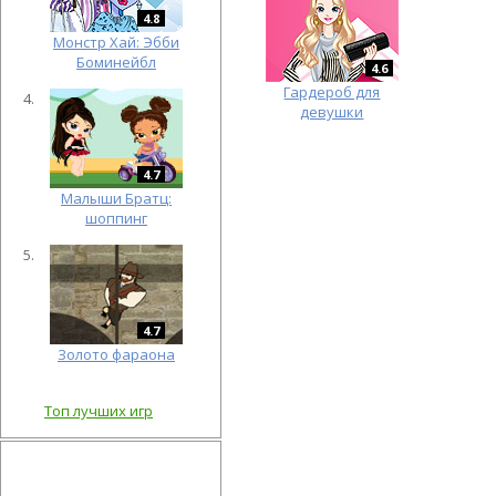
4.8
Монстр Хай: Эбби
Боминейбл
4.6
Гардероб для
девушки
4.7
Малыши Братц:
шоппинг
4.7
Золото фараона
Топ лучших игр