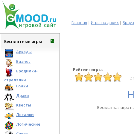
Главная
|
Игры на двоих
|
Брау
Бесплатные игры
Аркады
Бизнес
Рейтинг игры:
Бродилки-
2 
стрелялки
Гонки
Н
Драки
Квесты
Бесплатная игра н
Леталки
Логические
Спорт