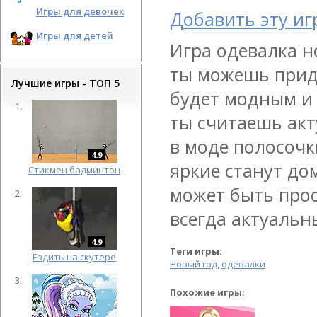
Игры для девочек
Добавить эту иг
Игры для детей
Игра одевалка н
ты можешь прид
Лучшие игры - ТОП 5
будет модным и 
ты считаешь акт
в моде полосочк
4.9
яркие станут до
Cтикмен бадминтон
может быть прос
всегда актуальн
4.9
Теги игры:
Ездить на скутере
Новый год
,
одевалки
Похожие игры: