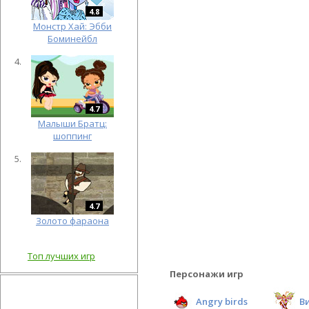
4.8
Монстр Хай: Эбби
Боминейбл
4.7
Малыши Братц:
шоппинг
4.7
Золото фараона
Топ лучших игр
Персонажи игр
Angry birds
В