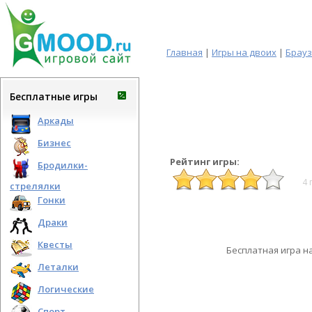
Главная
|
Игры на двоих
|
Брау
Бесплатные игры
Аркады
Бизнес
Рейтинг игры:
Бродилки-
4 
стрелялки
Гонки
Драки
Квесты
Бесплатная игра н
Леталки
Логические
Спорт