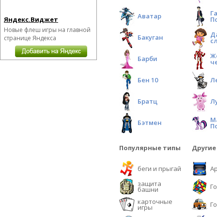
Г
Аватар
Яндекс.Виджет
П
Новые флеш игры на главной
Д
Бакуган
странице Яндекса
с
Ж
Барби
ч
Бен 10
Л
Братц
Л
М
Бэтмен
П
Популярные типы
Другие
беги и прыгай
А
защита
Г
башни
карточные
Г
игры