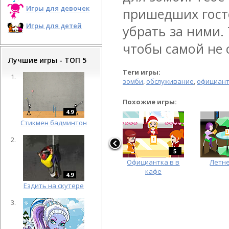
Игры для девочек
пришедших госте
Игры для детей
убрать за ними.
чтобы самой не 
Лучшие игры - ТОП 5
Теги игры:
зомби
,
обслуживание
,
официан
Похожие игры:
4.9
Cтикмен бадминтон
5
Официантка в в
Летн
кафе
4.9
Ездить на скутере