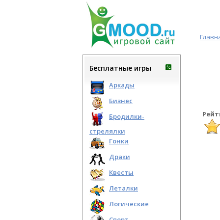
Главн
Бесплатные игры
Аркады
Бизнес
Рейт
Бродилки-
стрелялки
Гонки
Драки
Квесты
Леталки
Логические
Спорт