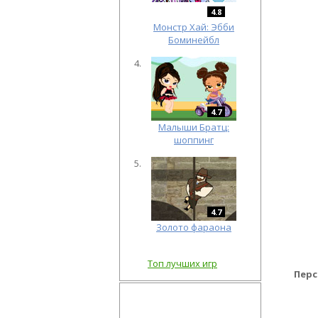
4.8
Монстр Хай: Эбби
Боминейбл
4.7
Малыши Братц:
шоппинг
4.7
Золото фараона
Топ лучших игр
Перс