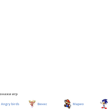
онажи игр
Angry birds
Винкс
Марио