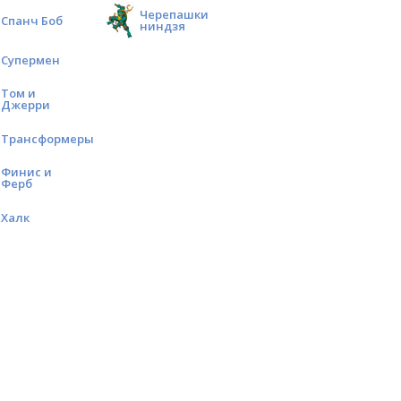
Черепашки
Спанч Боб
ниндзя
Супермен
Том и
Джерри
Трансформеры
Финис и
Ферб
Халк