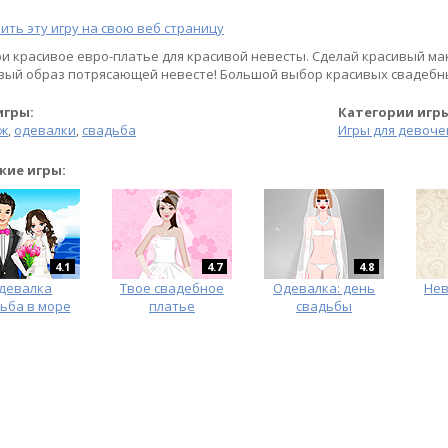
ить эту игру на свою веб страницу
и красивое евро-платье для красивой невесты. Сделай красивый ма
вый образ потрясающей невесте! Большой выбор красивых свадебн
игры:
Категории игр
ж
,
одевалки
,
свадьба
Игры для девоче
жие игры:
4.1
4.7
4.8
девалка
Твое свадебное
Одевалка: день
Нев
ьба в море
платье
свадьбы