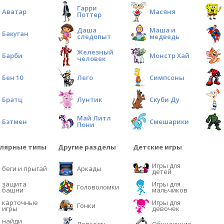
Гарри
Аватар
Масяня
Поттер
Даша
Маша и
Бакуган
следопыт
медведь
Железный
Барби
Монстр Хай
человек
Бен 10
Лего
Симпсоны
Братц
Лунтик
Скуби Ду
Май Литл
Бэтмен
Смешарики
Пони
лярные типы
Другие разделы
Детские игры
Игры для
беги и прыгай
Аркады
детей
защита
Игры для
Головоломки
башни
мальчиков
карточные
Игры для
Гонки
игры
девочек
найди