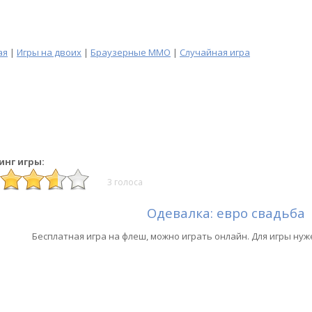
ая
|
Игры на двоих
|
Браузерные MMO
|
Случайная игра
инг игры:
3 голоса
Одевалка: евро свадьба
Бесплатная игра на флеш, можно играть онлайн. Для игры нуж