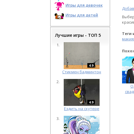
Игры для девочек
Добав
Игры для детей
Выбер
краси
Теги 
Лучшие игры - ТОП 5
макия
Похо
4.9
Cтикмен бадминтон
О
свад
4.9
Ездить на скутере