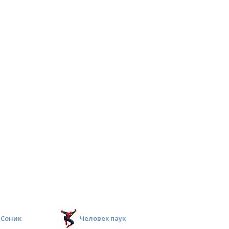
Соник
Человек паук