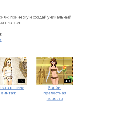
кияж, прическу и создай уникальный
ых платьев.
ы:
к
5
4.7
еста в стиле
Барби:
винтаж
прелестная
невеста