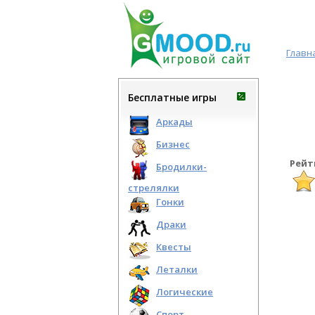
Главн
Бесплатные игры
Аркады
Бизнес
Рейт
Бродилки-
стрелялки
Гонки
Драки
Квесты
Леталки
Логические
Спорт