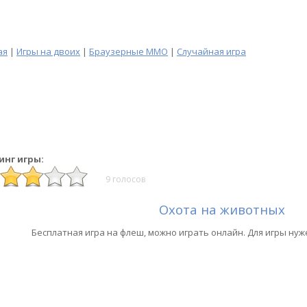
ая
|
Игры на двоих
|
Браузерные MMO
|
Случайная игра
инг игры:
9 голосов
Охота на животных
Бесплатная игра на флеш, можно играть онлайн. Для игры нуж