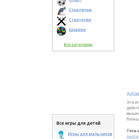
Стрелялки
Стратегии
Шарики
Все категории
Добав
Эта и
дейст
мышко
больш
Все игры для детей
Теги 
Игры для мальчиков
охота