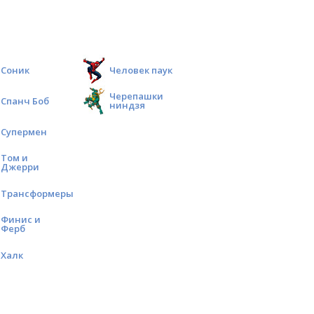
Соник
Человек паук
Черепашки
Спанч Боб
ниндзя
Супермен
Том и
Джерри
Трансформеры
Финис и
Ферб
Халк