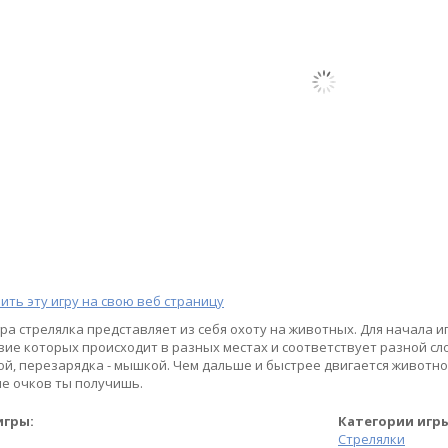
ить эту игру на свою веб страницу
гра стрелялка представляет из себя охоту на животных. Для начала и
вие которых происходит в разных местах и соответствует разной сло
й, перезарядка - мышкой. Чем дальше и быстрее двигается животное
е очков ты получишь.
игры:
Категории игр
Стрелялки