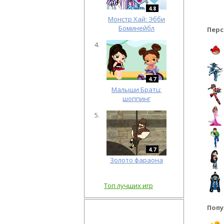
4.8
Монстр Хай: Эбби
Боминейбл
Перс
4.7
Малыши Братц:
шоппинг
4.7
Золото фараона
Топ лучших игр
Попу