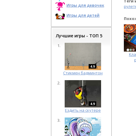
Теги 
Игры для девочек
рулет
Игры для детей
Похо
Лучшие игры - ТОП 5
Кла
4.9
Cтикмен бадминтон
4.9
Ездить на скутере