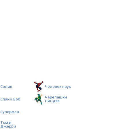
Соник
Человек паук
Черепашки
Спанч Боб
ниндзя
Супермен
Том и
Джерри