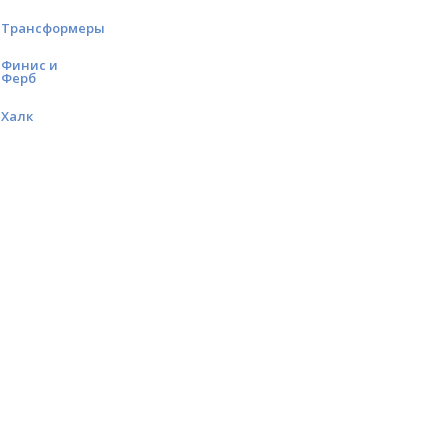
Трансформеры
Финис и
Ферб
Халк