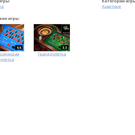
игры:
Категории игр
ка
Азартные
жие игры:
4.6
3.3
ссическая
Гранд рулетка
рулетка