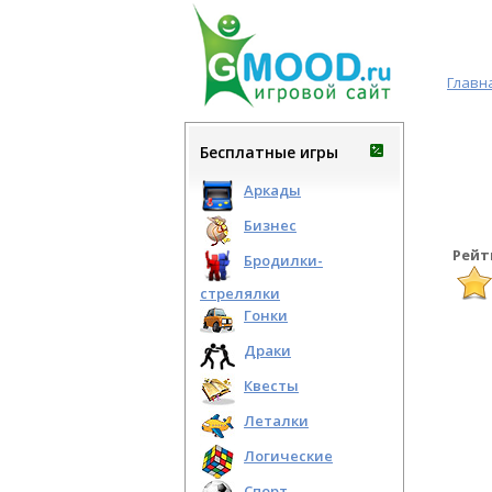
Главн
Бесплатные игры
Аркады
Бизнес
Рейт
Бродилки-
стрелялки
Гонки
Драки
Квесты
Леталки
Логические
Спорт