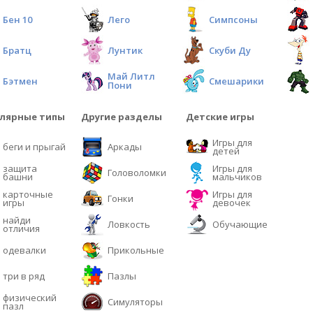
Бен 10
Лего
Симпсоны
Братц
Лунтик
Скуби Ду
Май Литл
Бэтмен
Смешарики
Пони
лярные типы
Другие разделы
Детские игры
Игры для
беги и прыгай
Аркады
детей
защита
Игры для
Головоломки
башни
мальчиков
карточные
Игры для
Гонки
игры
девочек
найди
Ловкость
Обучающие
отличия
одевалки
Прикольные
три в ряд
Пазлы
физический
Симуляторы
пазл