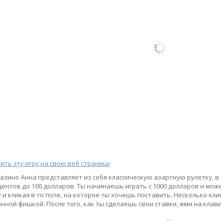
ить эту игру на свою веб страницу
казино Анна представляет из себя классическую азартную рулетку, 
 центов до 100 долларов. Ты начинаешь играть с 1000 долларов и м
 и кликая в то поле, на которое ты хочешь поставить. Несколько кли
нной фишкой. После того, как ты сделаешь свои ставки, жми на клав