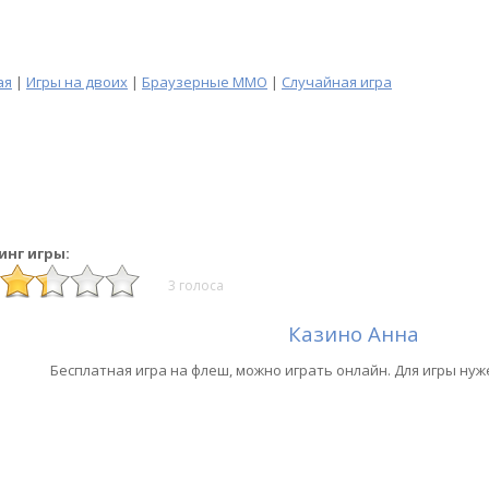
ая
|
Игры на двоих
|
Браузерные MMO
|
Случайная игра
инг игры:
3 голоса
Казино Анна
Бесплатная игра на флеш, можно играть онлайн. Для игры нуж