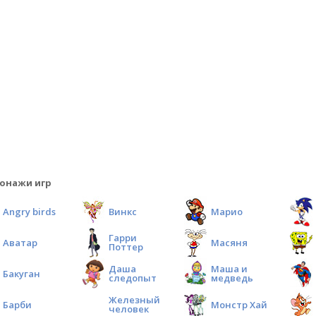
онажи игр
Angry birds
Винкс
Марио
Гарри
Аватар
Масяня
Поттер
Даша
Маша и
Бакуган
следопыт
медведь
Железный
Барби
Монстр Хай
человек