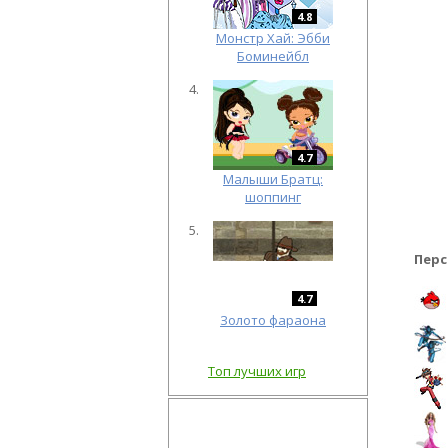
4.8
Монстр Хай: Эбби
Боминейбл
4.7
Малыши Братц:
шоппинг
Перс
4.7
Золото фараона
Топ лучших игр