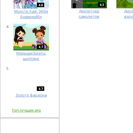
4.3
4.8
Диспетчер
Дис
Монстр Хай: Эбби
самолетов
аэр
Боминейбл
4.7
Малыши Братц:
шоппинг
4.7
Золото фараона
Топ лучших игр