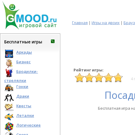
Главная
|
Игры на двоих
|
Брау
Бесплатные игры
Аркады
Бизнес
Рейтинг игры:
Бродилки-
4 
стрелялки
Гонки
Посад
Драки
Квесты
Бесплатная игра н
Леталки
Логические
Спорт