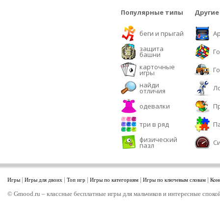
Популярные типы
Другие
беги и прыгай
А
защита
Г
башни
карточные
Г
игры
найди
Л
отличия
одевалки
П
три в ряд
П
физический
С
пазл
|
|
|
|
|
Игры
Игры для двоих
Топ игр
Игры по категориям
Игры по ключевым словам
Кон
© Gmood.ru – классные бесплатные игры для мальчиков и интересные спокой