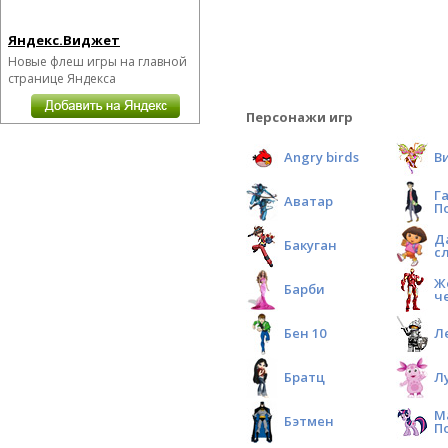
Яндекс.Виджет
Новые флеш игры на главной
странице Яндекса
Персонажи игр
Angry birds
В
Г
Аватар
П
Д
Бакуган
с
Ж
Барби
ч
Бен 10
Л
Братц
Л
М
Бэтмен
П