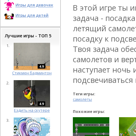
Игры для девочек
В этой игре ты 
Игры для детей
задача - посадк
летящий самоле
Лучшие игры - ТОП 5
посадку к подсв
Твоя задача обе
самолетов и верт
4.9
наступает ночь 
Cтикмен бадминтон
подсвечиваться
Теги игры:
самолеты
4.9
Ездить на скутере
Похожие игры: