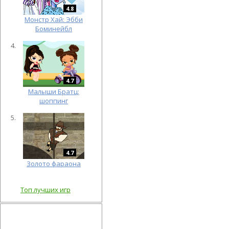
4.8
Монстр Хай: Эбби
Боминейбл
4.7
Малыши Братц:
шоппинг
4.7
Золото фараона
Топ лучших игр