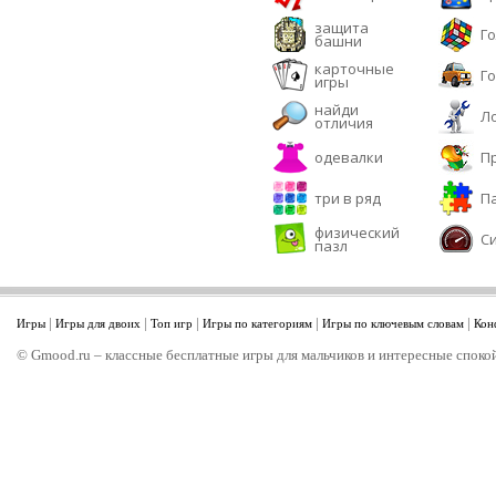
защита
Г
башни
карточные
Г
игры
найди
Л
отличия
одевалки
П
три в ряд
П
физический
С
пазл
|
|
|
|
|
Игры
Игры для двоих
Топ игр
Игры по категориям
Игры по ключевым словам
Кон
© Gmood.ru – классные бесплатные игры для мальчиков и интересные спокой