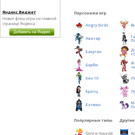
Яндекс.Виджет
Персонажи игр
Новые флеш игры на главной
странице Яндекса
Angry birds
В
Г
Аватар
П
Д
Бакуган
с
Ж
Барби
ч
Бен 10
Л
Братц
Л
М
Бэтмен
П
Популярные типы
Другие
беги и прыгай
А