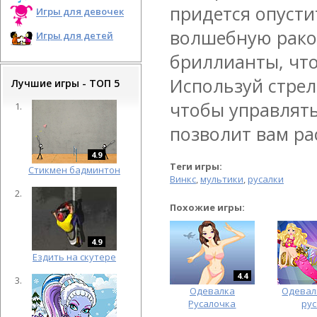
придется опусти
Игры для девочек
волшебную рако
Игры для детей
бриллианты, что
Используй стрел
Лучшие игры - ТОП 5
чтобы управлять
позволит вам ра
4.9
Теги игры:
Cтикмен бадминтон
Винкс
,
мультики
,
русалки
Похожие игры:
4.9
Ездить на скутере
4.4
Одевалка
Одевал
Русалочка
ру