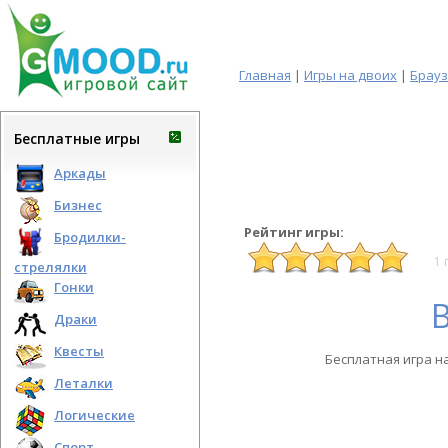
Главная
|
Игры на двоих
|
Брау
Бесплатные игры
Аркады
Бизнес
Рейтинг игры:
Бродилки-
1 
стрелялки
Гонки
Драки
Квесты
Бесплатная игра н
Леталки
Логические
Спорт