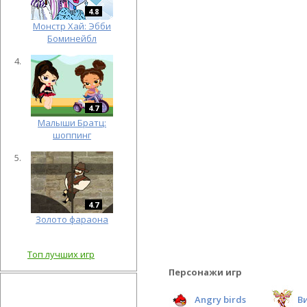
4.8
Монстр Хай: Эбби
Боминейбл
4.7
Малыши Братц:
шоппинг
4.7
Золото фараона
Топ лучших игр
Персонажи игр
Angry birds
В