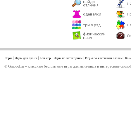
найди
Л
отличия
одевалки
П
три в ряд
П
физический
С
пазл
|
|
|
|
|
Игры
Игры для двоих
Топ игр
Игры по категориям
Игры по ключевым словам
Кон
© Gmood.ru – классные бесплатные игры для мальчиков и интересные спокой