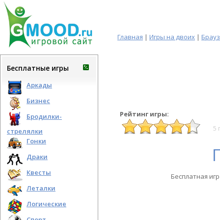
Главная
|
Игры на двоих
|
Брау
Бесплатные игры
Аркады
Бизнес
Рейтинг игры:
Бродилки-
5 
стрелялки
Гонки
Драки
Квесты
Бесплатная игр
Леталки
Логические
Спорт