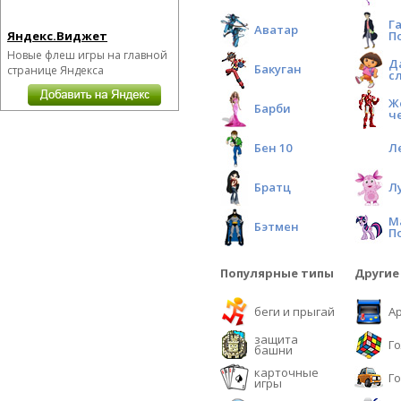
Г
Аватар
Яндекс.Виджет
П
Новые флеш игры на главной
Д
Бакуган
странице Яндекса
с
Ж
Барби
ч
Бен 10
Л
Братц
Л
М
Бэтмен
П
Популярные типы
Другие
беги и прыгай
А
защита
Г
башни
карточные
Г
игры