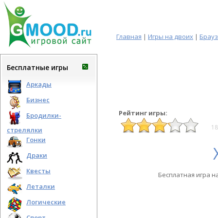
Главная
|
Игры на двоих
|
Брау
Бесплатные игры
Аркады
Бизнес
Рейтинг игры:
Бродилки-
18
стрелялки
Гонки
Драки
Квесты
Бесплатная игра н
Леталки
Логические
Спорт