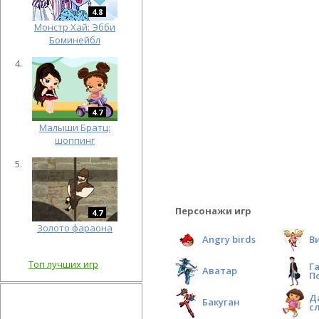
4.8
Монстр Хай: Эбби
Боминейбл
4.7
Малыши Братц:
шоппинг
Персонажи игр
4.7
Золото фараона
Angry birds
В
Топ лучших игр
Г
Аватар
П
Д
Бакуган
с