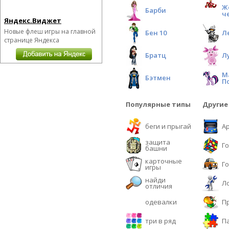
Ж
Барби
ч
Яндекс.Виджет
Новые флеш игры на главной
Бен 10
Л
странице Яндекса
Братц
Л
М
Бэтмен
П
Популярные типы
Другие
беги и прыгай
А
защита
Г
башни
карточные
Г
игры
найди
Л
отличия
одевалки
П
три в ряд
П