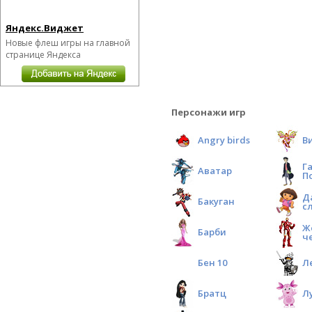
Яндекс.Виджет
Новые флеш игры на главной
странице Яндекса
Персонажи игр
Angry birds
В
Г
Аватар
П
Д
Бакуган
с
Ж
Барби
ч
Бен 10
Л
Братц
Л