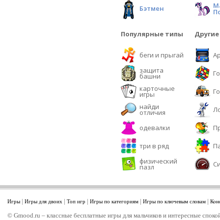
М
Бэтмен
П
Популярные типы
Другие
беги и прыгай
А
защита
Г
башни
карточные
Г
игры
найди
Л
отличия
одевалки
П
три в ряд
П
физический
С
пазл
|
|
|
|
|
Игры
Игры для двоих
Топ игр
Игры по категориям
Игры по ключевым словам
Кон
© Gmood.ru – классные бесплатные игры для мальчиков и интересные спокой