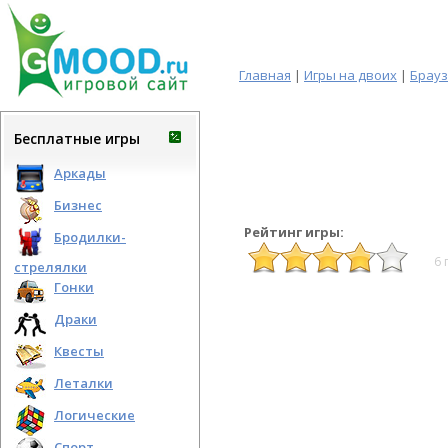
Главная
|
Игры на двоих
|
Брау
Бесплатные игры
Аркады
Бизнес
Рейтинг игры:
Бродилки-
6 
стрелялки
Гонки
Драки
Квесты
Леталки
Логические
Спорт