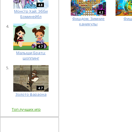
4.8
Монстр Хай: Эбби
4.2
Боминейбл
Фишдом. Зимние
Фиш
каникулы
4.7
Малыши Братц:
шоппинг
4.7
Золото фараона
Топ лучших игр