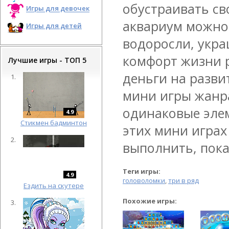
обустраивать св
Игры для девочек
аквариум можно 
Игры для детей
водоросли, укр
комфорт жизни р
Лучшие игры - ТОП 5
деньги на разви
мини игры жанра
одинаковые элем
4.9
Cтикмен бадминтон
этих мини играх
выполнить, пока
Теги игры:
4.9
головоломки
,
три в ряд
Ездить на скутере
Похожие игры: