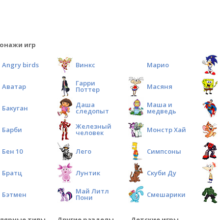
онажи игр
Angry birds
Винкс
Марио
Гарри
Аватар
Масяня
Поттер
Даша
Маша и
Бакуган
следопыт
медведь
Железный
Барби
Монстр Хай
человек
Бен 10
Лего
Симпсоны
Братц
Лунтик
Скуби Ду
Май Литл
Бэтмен
Смешарики
Пони
лярные типы
Другие разделы
Детские игры