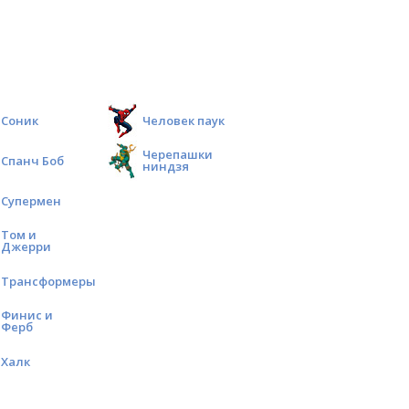
Соник
Человек паук
Черепашки
Спанч Боб
ниндзя
Супермен
Том и
Джерри
Трансформеры
Финис и
Ферб
Халк