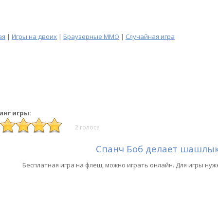
ая
|
Игры на двоих
|
Браузерные MMO
|
Случайная игра
инг игры:
2 голоса
Спанч Боб делает шашлы
Бесплатная игра на флеш, можно играть онлайн. Для игры нуж