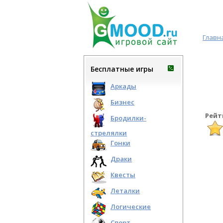
Главн
Бесплатные игры
Аркады
Бизнес
Рейт
Бродилки-
стрелялки
Гонки
Драки
Квесты
Леталки
Логические
Спорт