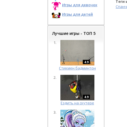
Теги 
Игры для девочек
Спанч
Игры для детей
Лучшие игры - ТОП 5
4.9
Cтикмен бадминтон
4.9
Ездить на скутере