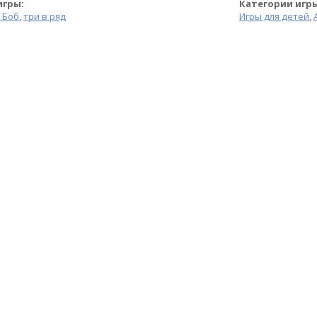
игры:
Категории игр
 Боб
,
три в ряд
Игры для детей
,