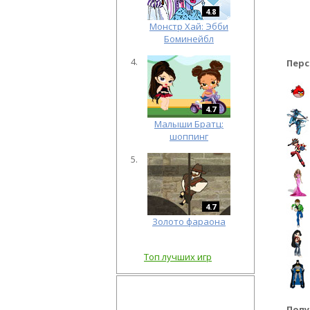
4.8
Монстр Хай: Эбби
Боминейбл
Перс
4.7
Малыши Братц:
шоппинг
4.7
Золото фараона
Топ лучших игр
Попу