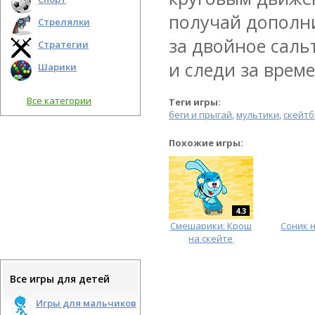
получай дополни
Стрелялки
за двойное саль
Стратегии
и следи за врем
Шарики
Все категории
Теги игры:
беги и прыгай
,
мультики
,
скейтб
Похожие игры:
4.3
Смешарики: Крош
Соник 
на скейте
Все игры для детей
Игры для мальчиков