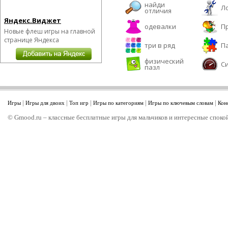
найди
Л
отличия
Яндекс.Виджет
одевалки
П
Новые флеш игры на главной
странице Яндекса
три в ряд
П
физический
С
пазл
|
|
|
|
|
Игры
Игры для двоих
Топ игр
Игры по категориям
Игры по ключевым словам
Кон
© Gmood.ru – классные бесплатные игры для мальчиков и интересные спокой