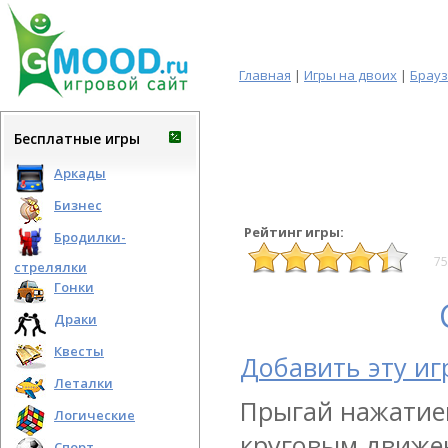
Главная
|
Игры на двоих
|
Брау
Бесплатные игры
Аркады
Бизнес
Рейтинг игры:
Бродилки-
75
стрелялки
Гонки
Драки
Квесты
Добавить эту иг
Леталки
Прыгай нажатие
Логические
круговым движе
Спорт