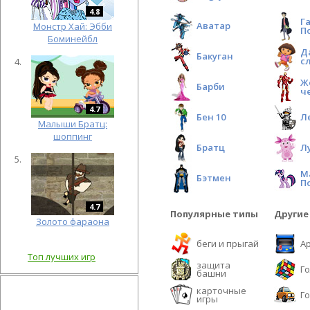
4.8
Г
Аватар
Монстр Хай: Эбби
П
Боминейбл
Д
Бакуган
с
Ж
Барби
ч
4.7
Бен 10
Л
Малыши Братц:
шоппинг
Братц
Л
М
Бэтмен
П
4.7
Популярные типы
Другие
Золото фараона
беги и прыгай
А
Топ лучших игр
защита
Г
башни
карточные
Г
игры