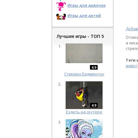
Игры для девочек
Игры для детей
Добав
Лучшие игры - ТОП 5
Отлич
а лис
стрел
Теги 
живо
4.9
Cтикмен бадминтон
4.9
Ездить на скутере