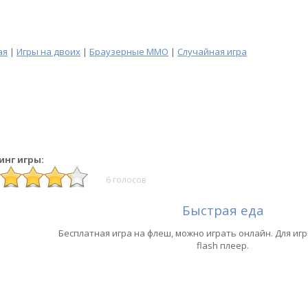
ая
|
Игры на двоих
|
Браузерные MMO
|
Случайная игра
инг игры:
6 голосов
Быстрая еда
Бесплатная игра на флеш, можно играть онлайн. Для и
flash плеер.