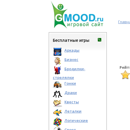
Главн
Бесплатные игры
Аркады
Бизнес
Рейт
Бродилки-
стрелялки
Гонки
Драки
Квесты
Леталки
Логические
Спорт