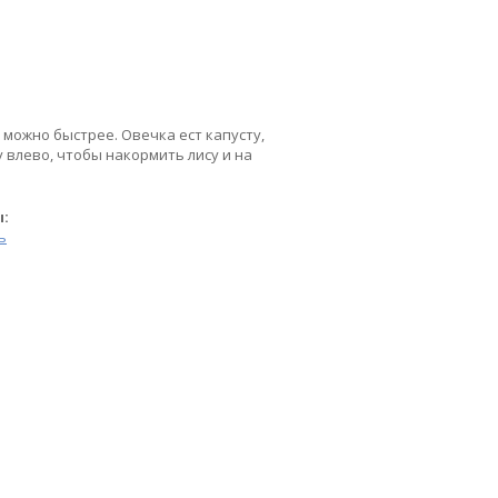
 можно быстрее. Овечка ест капусту,
у влево, чтобы накормить лису и на
ы:
ь