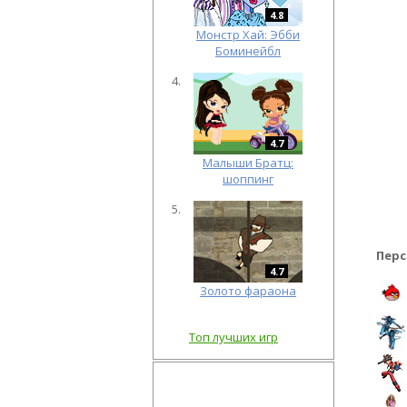
4.8
Монстр Хай: Эбби
Боминейбл
4.7
Малыши Братц:
шоппинг
Перс
4.7
Золото фараона
Топ лучших игр