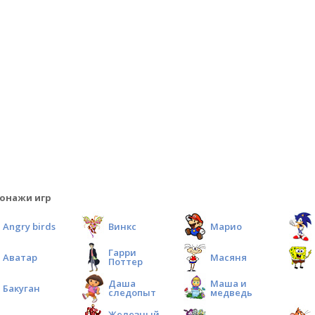
онажи игр
Angry birds
Винкс
Марио
Гарри
Аватар
Масяня
Поттер
Даша
Маша и
Бакуган
следопыт
медведь
Железный