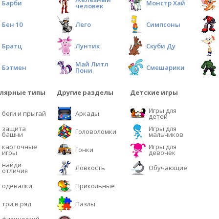
Барби
Монстр Хай
человек
Бен 10
Лего
Симпсоны
Братц
Лунтик
Скуби Ду
Май Литл
Бэтмен
Смешарики
Пони
лярные типы
Другие разделы
Детские игры
Игры для
беги и прыгай
Аркады
детей
защита
Игры для
Головоломки
башни
мальчиков
карточные
Игры для
Гонки
игры
девочек
найди
Ловкость
Обучающие
отличия
одевалки
Прикольные
три в ряд
Пазлы