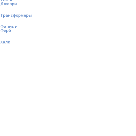
Джерри
Трансформеры
Финис и
Ферб
Халк