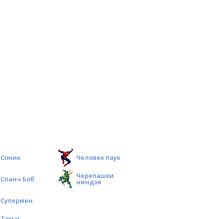
Соник
Человек паук
Черепашки
Спанч Боб
ниндзя
Супермен
Том и