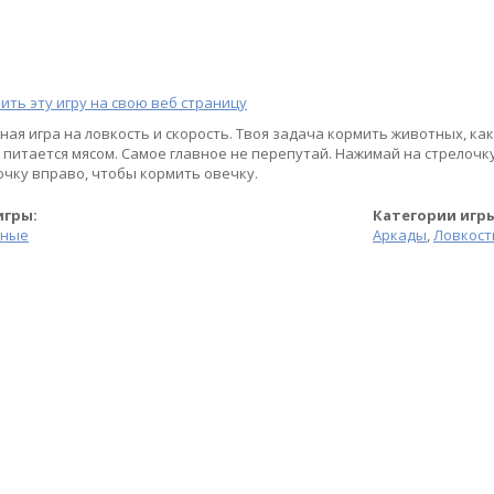
ить эту игру на свою веб страницу
ная игра на ловкость и скорость. Твоя задача кормить животных, как
а питается мясом. Самое главное не перепутай. Нажимай на стрелочк
очку вправо, чтобы кормить овечку.
игры:
Категории игр
тные
Аркады
,
Ловкост