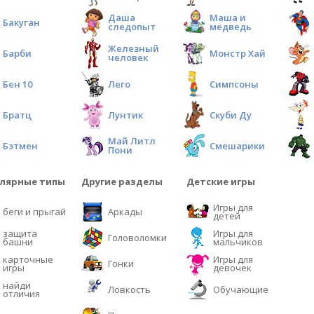
Даша
Маша и
Бакуган
следопыт
медведь
Железный
Барби
Монстр Хай
человек
Бен 10
Лего
Симпсоны
Братц
Лунтик
Скуби Ду
Май Литл
Бэтмен
Смешарики
Пони
лярные типы
Другие разделы
Детские игры
Игры для
беги и прыгай
Аркады
детей
защита
Игры для
Головоломки
башни
мальчиков
карточные
Игры для
Гонки
игры
девочек
найди
Ловкость
Обучающие
отличия