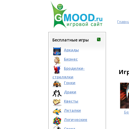
Главн
Бесплатные игры
Аркады
Бизнес
Бродилки-
Иг
стрелялки
Гонки
Драки
Квесты
Леталки
Бе
Логические
Спорт