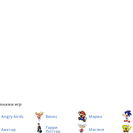
онажи игр
Angry birds
Винкс
Марио
Гарри
Аватар
Масяня
Поттер