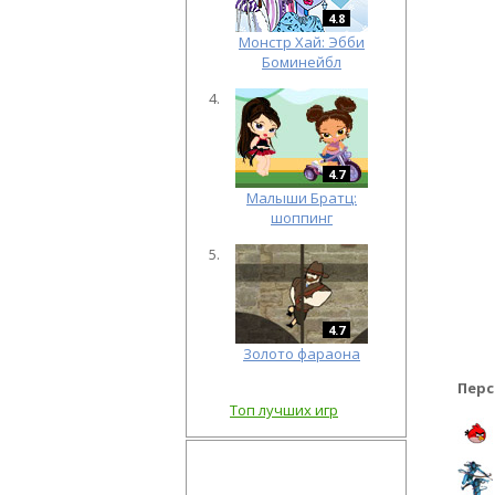
4.8
Монстр Хай: Эбби
Боминейбл
4.7
Малыши Братц:
шоппинг
4.7
Золото фараона
Перс
Топ лучших игр