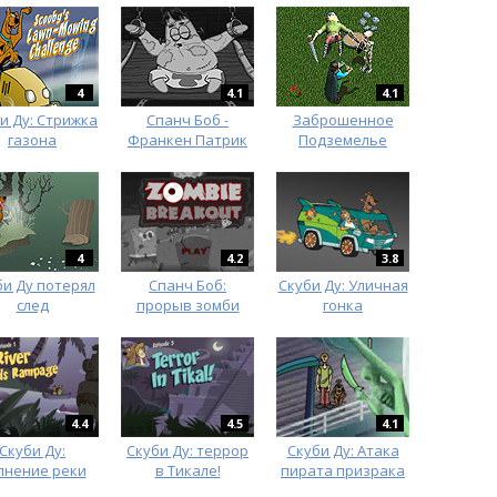
4
4.1
4.1
и Ду: Стрижка
Спанч Боб -
Заброшенное
газона
Франкен Патрик
Подземелье
4
4.2
3.8
би Ду потерял
Спанч Боб:
Скуби Ду: Уличная
след
прорыв зомби
гонка
4.4
4.5
4.1
Скуби Ду:
Скуби Ду: террор
Скуби Ду: Атака
лнение реки
в Тикале!
пирата призрака