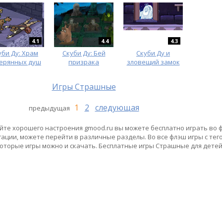
4.1
4.4
4.3
уби Ду: Храм
Скуби Ду: Бей
Скуби Ду и
ерянных душ
призрака
зловещий замок
Игры Страшные
1
2
следующая
предыдущая
айте хорошего настроения gmood.ru вы можете бесплатно играть во 
гации, можете перейти в различные разделы. Во все флэш игры с те
которые игры можно и скачать. Бесплатные игры Страшные для детей