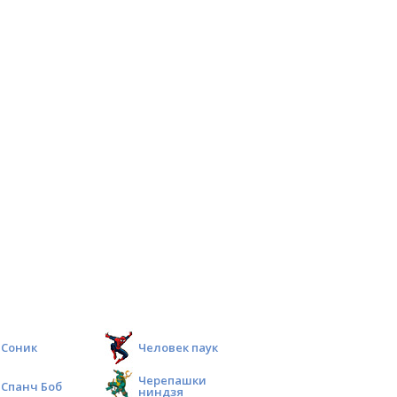
Соник
Человек паук
Черепашки
Спанч Боб
ниндзя