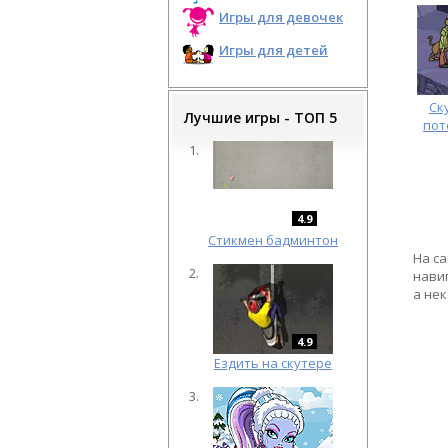
Игры для девочек
Игры для детей
Ск
Лучшие игры - ТОП 5
пот
4.9
Cтикмен бадминтон
На с
нави
а не
4.9
Ездить на скутере