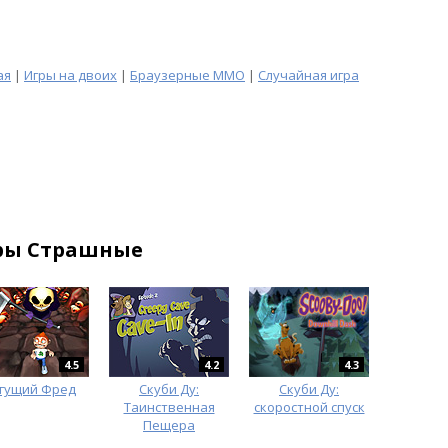
ая
|
Игры на двоих
|
Браузерные MMO
|
Случайная игра
ры Страшные
4.5
4.2
4.3
гущий Фред
Скуби Ду:
Скуби Ду:
Таинственная
скоростной спуск
Пещера