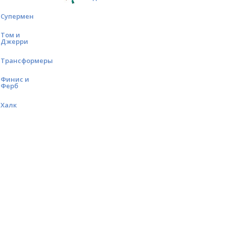
Супермен
Том и
Джерри
Трансформеры
Финис и
Ферб
Халк